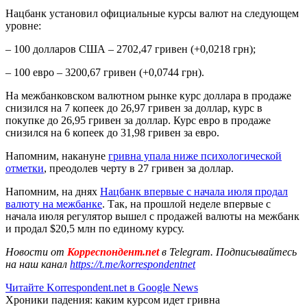
Нацбанк установил официальные курсы валют на следующем
уровне:
– 100 долларов США – 2702,47 гривен (+0,0218 грн);
– 100 евро – 3200,67 гривен (+0,0744 грн).
На межбанковском валютном рынке курс доллара в продаже
снизился на 7 копеек до 26,97 гривен за доллар, курс в
покупке до 26,95 гривен за доллар. Курс евро в продаже
снизился на 6 копеек до 31,98 гривен за евро.
Напомним, накануне
гривна упала ниже психологической
отметки
, преодолев черту в 27 гривен за доллар.
Напомним, на днях
Нацбанк впервые с начала июля продал
валюту на межбанке
. Так, на прошлой неделе впервые с
начала июля регулятор вышел с продажей валюты на межбанк
и продал $20,5 млн по единому курсу.
Новости от
Корреспондент.net
в Telegram. Подписывайтесь
на наш канал
https://t.me/korrespondentnet
Читайте Korrespondent.net в Google News
Хроники падения: каким курсом идет гривна