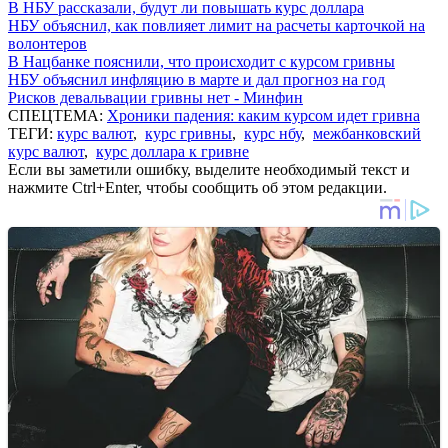
В НБУ рассказали, будут ли повышать курс доллара
НБУ объяснил, как повлияет лимит на расчеты карточкой на
волонтеров
В Нацбанке пояснили, что происходит с курсом гривны
НБУ объяснил инфляцию в марте и дал прогноз на год
Рисков девальвации гривны нет - Минфин
СПЕЦТЕМА:
Хроники падения: каким курсом идет гривна
ТЕГИ:
курс валют
,
курс гривны
,
курс нбу
,
межбанковский
курс валют
,
курс доллара к гривне
Если вы заметили ошибку, выделите необходимый текст и
нажмите Ctrl+Enter, чтобы сообщить об этом редакции.