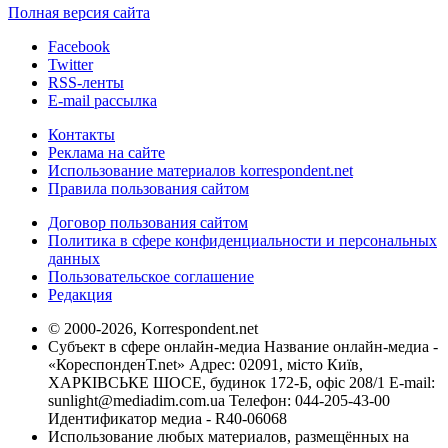
Полная версия сайта
Facebook
Twitter
RSS-ленты
E-mail рассылка
Контакты
Реклама на сайте
Использование материалов korrespondent.net
Правила пользования сайтом
Договор пользования сайтом
Политика в сфере конфиденциальности и персональных
данных
Пользовательское соглашение
Редакция
© 2000-2026, Korrespondent.net
Субъект в сфере онлайн-медиа Название онлайн-медиа -
«КореспонденТ.net» Адрес: 02091, місто Київ,
ХАРКІВСЬКЕ ШОСЕ, будинок 172-Б, офіс 208/1 E-mail:
sunlight@mediadim.com.ua
Телефон: 044-205-43-00
Идентификатор медиа - R40-06068
Использование любых материалов, размещённых на