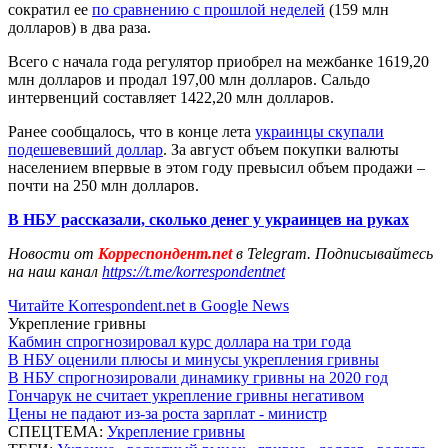
сократил ее
по сравнению с прошлой неделей
(159 млн
долларов) в два раза.
Всего с начала года регулятор приобрел на межбанке 1619,20
млн долларов и продал 197,00 млн долларов. Сальдо
интервенций составляет 1422,20 млн долларов.
Ранее сообщалось, что в конце лета
украинцы скупали
подешевевший доллар
. За август объем покупки валюты
населением впервые в этом году превысил объем продажи –
почти на 250 млн долларов.
В НБУ рассказали, сколько денег у украинцев на руках
Новости от
Корреспондент.net
в Telegram. Подписывайтесь
на наш канал
https://t.me/korrespondentnet
Читайте Korrespondent.net в Google News
Укрепление гривны
Кабмин спрогнозировал курс доллара на три года
В НБУ оценили плюсы и минусы укрепления гривны
В НБУ спрогнозировали динамику гривны на 2020 год
Гончарук не считает укрепление гривны негативом
Цены не падают из-за роста зарплат - министр
СПЕЦТЕМА:
Укрепление гривны