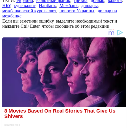
ТЕГИ:
Украина
,
валютный рынок
,
гривна
,
доллар
,
валюта
,
НБУ
,
курс валют
,
Нацбанк
,
Межбанк
,
доллары
,
межбанковский курс валют
,
новости Украины
,
доллар на
межбанке
Если вы заметили ошибку, выделите необходимый текст и
нажмите Ctrl+Enter, чтобы сообщить об этом редакции.