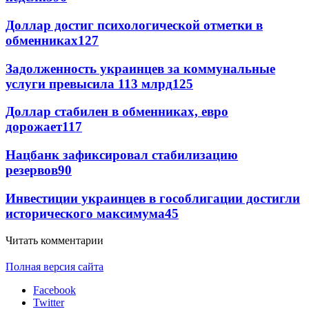
Доллар достиг психологической отметки в
обменниках
127
Задолженность украинцев за коммунальные
услуги превысила 113 млрд
125
Доллар стабилен в обменниках, евро
дорожает
117
Нацбанк зафиксировал стабилизацию
резервов
90
Инвестиции украинцев в гособлигации достигли
исторического максимума
45
Читать комментарии
Полная версия сайта
Facebook
Twitter