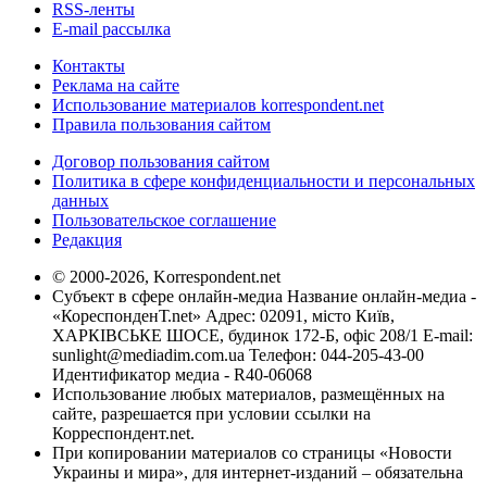
RSS-ленты
E-mail рассылка
Контакты
Реклама на сайте
Использование материалов korrespondent.net
Правила пользования сайтом
Договор пользования сайтом
Политика в сфере конфиденциальности и персональных
данных
Пользовательское соглашение
Редакция
© 2000-2026, Korrespondent.net
Субъект в сфере онлайн-медиа Название онлайн-медиа -
«КореспонденТ.net» Адрес: 02091, місто Київ,
ХАРКІВСЬКЕ ШОСЕ, будинок 172-Б, офіс 208/1 E-mail:
sunlight@mediadim.com.ua
Телефон: 044-205-43-00
Идентификатор медиа - R40-06068
Использование любых материалов, размещённых на
сайте, разрешается при условии ссылки на
Корреспондент.net.
При копировании материалов со страницы «Новости
Украины и мира», для интернет-изданий – обязательна