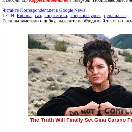
Новости от
Корреспондент.net
в Telegram. Подписывайтесь н
Читайте Korrespondent.net в Google News
ТЕГИ:
Европа
,
газ
,
энергетика
,
энергоресурсы
,
цена на газ
Если вы заметили ошибку, выделите необходимый текст и нажми