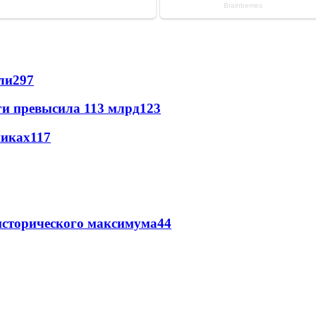
ли
297
ги превысила 113 млрд
123
никах
117
исторического максимума
44