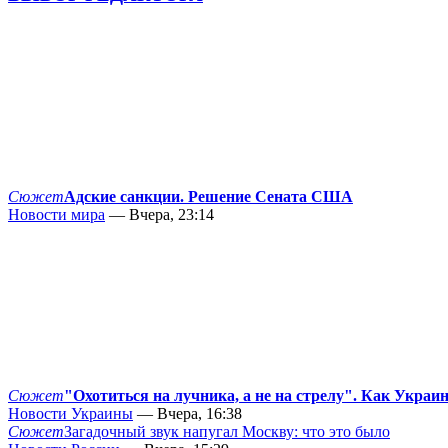
Сюжет
Адские санкции. Решение Сената США
Новости мира
— Вчера, 23:14
Сюжет
"Охотиться на лучника, а не на стрелу". Как Украи
Новости Украины
— Вчера, 16:38
Сюжет
Загадочный звук напугал Москву: что это было