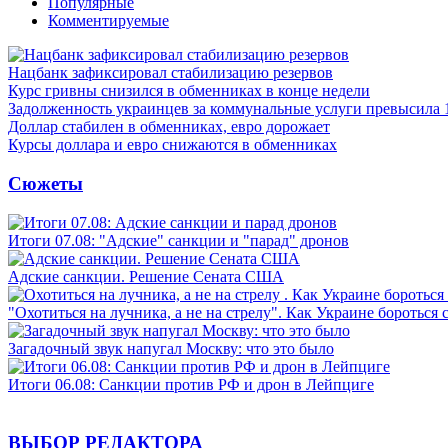
Популярные
Комментируемые
Нацбанк зафиксировал стабилизацию резервов
Курс гривны снизился в обменниках в конце недели
Задолженность украинцев за коммунальные услуги превысила 
Доллар стабилен в обменниках, евро дорожает
Курсы доллара и евро снижаются в обменниках
Сюжеты
Итоги 07.08: "Адские" санкции и "парад" дронов
Адские санкции. Решение Сената США
"Охотиться на лучника, а не на стрелу". Как Украине бороться 
Загадочный звук напугал Москву: что это было
Итоги 06.08: Санкции против РФ и дрон в Лейпциге
ВЫБОР РЕДАКТОРА