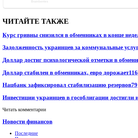
ЧИТАЙТЕ ТАКЖЕ
Курс гривны снизился в обменниках в конце неде
Задолженность украинцев за коммунальные услу
Доллар достиг психологической отметки в обмен
Доллар стабилен в обменниках, евро дорожает
116
Нацбанк зафиксировал стабилизацию резервов
79
Инвестиции украинцев в гособлигации достигли 
Читать комментарии
Новости финансов
Последние