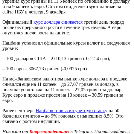
укрепил курс гривны на 11,5 копеек по отношению к доллару
и на 9 копеек к евро. Об этом свидетельствуют данные на
сайте НБУ в четверг, 9 декабря.
Официальный
курс доллара снижается
третий день подряд
после беспрерывного роста в течение трех недель. А евро
опустился после роста накануне.
Нацбанк установил официальные курсы валют на следующем
уровне:
– 100 долларов США – 2710,13 гривен (-0,1154 грн);
– 100 евро – 3067,73 гривен (-0,0925 грн).
На межбанковском валютном рынке курс доллара в продаже
снизился еще на 11 копеек – до 27,07 гривен за доллар, в
покупке упал также на 11 копеек – 27,05 гривен за доллар.
Курс евро в продаже просел на 13 копеек – 30,59 гривен за
евро.
Ранее в четверг
Нацбанк повысил учетную ставку
на 50
базисных пунктов – до 9% годовых с нынешних 8,5%. Это
связано с ростом инфляции.
Новости от
Корреспондент.net
в Telegram. Подписывайтесь