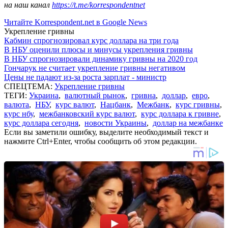
на наш канал
https://t.me/korrespondentnet
Читайте Korrespondent.net в Google News
Укрепление гривны
Кабмин спрогнозировал курс доллара на три года
В НБУ оценили плюсы и минусы укрепления гривны
В НБУ спрогнозировали динамику гривны на 2020 год
Гончарук не считает укрепление гривны негативом
Цены не падают из-за роста зарплат - министр
СПЕЦТЕМА:
Укрепление гривны
ТЕГИ:
Украина
,
валютный рынок
,
гривна
,
доллар
,
евро
,
валюта
,
НБУ
,
курс валют
,
Нацбанк
,
Межбанк
,
курс гривны
,
курс нбу
,
межбанковский курс валют
,
курс доллара к гривне
,
курс доллара сегодня
,
новости Украины
,
доллар на межбанке
Если вы заметили ошибку, выделите необходимый текст и
нажмите Ctrl+Enter, чтобы сообщить об этом редакции.