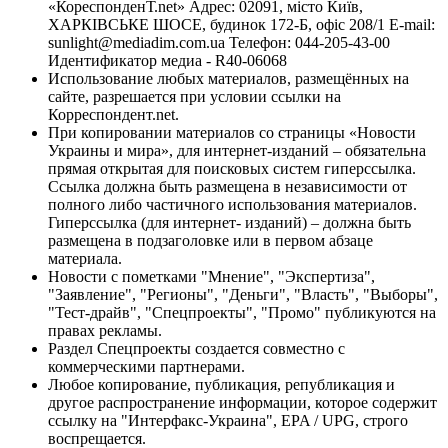
«КореспонденТ.net» Адрес: 02091, місто Київ,
ХАРКІВСЬКЕ ШОСЕ, будинок 172-Б, офіс 208/1 E-mail:
sunlight@mediadim.com.ua
Телефон: 044-205-43-00
Идентификатор медиа - R40-06068
Использование любых материалов, размещённых на
сайте, разрешается при условии ссылки на
Корреспондент.net.
При копировании материалов со страницы «Новости
Украины и мира», для интернет-изданий – обязательна
прямая открытая для поисковых систем гиперссылка.
Ссылка должна быть размещена в независимости от
полного либо частичного использования материалов.
Гиперссылка (для интернет- изданий) – должна быть
размещена в подзаголовке или в первом абзаце
материала.
Новости с пометками "Мнение", "Экспертиза",
"Заявление", "Регионы", "Деньги", "Власть", "Выборы",
"Тест-драйв", "Спецпроекты", "Промо" публикуются на
правах рекламы.
Раздел Спецпроекты создается совместно с
коммерческими партнерами.
Любое копирование, публикация, републикация и
другое распространение информации, которое содержит
ссылку на "Интерфакс-Украина", EPA / UPG, строго
воспрещается.