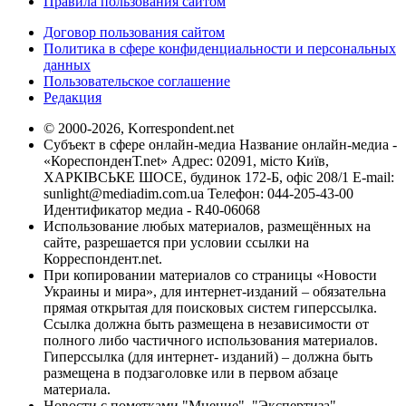
Правила пользования сайтом
Договор пользования сайтом
Политика в сфере конфиденциальности и персональных
данных
Пользовательское соглашение
Редакция
© 2000-2026, Korrespondent.net
Субъект в сфере онлайн-медиа Название онлайн-медиа -
«КореспонденТ.net» Адрес: 02091, місто Київ,
ХАРКІВСЬКЕ ШОСЕ, будинок 172-Б, офіс 208/1 E-mail:
sunlight@mediadim.com.ua
Телефон: 044-205-43-00
Идентификатор медиа - R40-06068
Использование любых материалов, размещённых на
сайте, разрешается при условии ссылки на
Корреспондент.net.
При копировании материалов со страницы «Новости
Украины и мира», для интернет-изданий – обязательна
прямая открытая для поисковых систем гиперссылка.
Ссылка должна быть размещена в независимости от
полного либо частичного использования материалов.
Гиперссылка (для интернет- изданий) – должна быть
размещена в подзаголовке или в первом абзаце
материала.
Новости с пометками "Мнение", "Экспертиза",