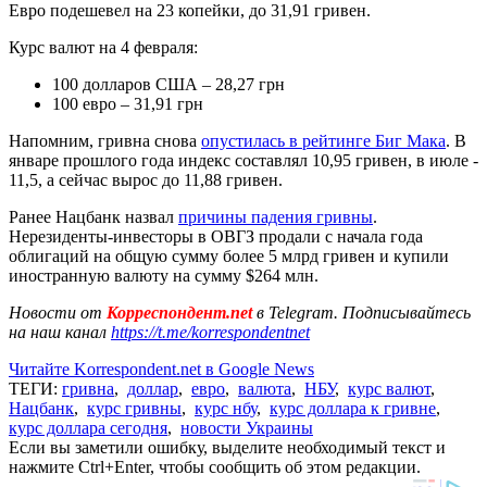
Евро подешевел на 23 копейки, до 31,91 гривен.
Курс валют на 4 февраля:
100 долларов США – 28,27 грн
100 евро – 31,91 грн
Напомним, гривна снова
опустилась в рейтинге Биг Мака
. В
январе прошлого года индекс составлял 10,95 гривен, в июле -
11,5, а сейчас вырос до 11,88 гривен.
Ранее Нацбанк назвал
причины падения гривны
.
Нерезиденты-инвесторы в ОВГЗ продали с начала года
облигаций на общую сумму более 5 млрд гривен и купили
иностранную валюту на сумму $264 млн.
Новости от
Корреспондент.net
в Telegram. Подписывайтесь
на наш канал
https://t.me/korrespondentnet
Читайте Korrespondent.net в Google News
ТЕГИ:
гривна
,
доллар
,
евро
,
валюта
,
НБУ
,
курс валют
,
Нацбанк
,
курс гривны
,
курс нбу
,
курс доллара к гривне
,
курс доллара сегодня
,
новости Украины
Если вы заметили ошибку, выделите необходимый текст и
нажмите Ctrl+Enter, чтобы сообщить об этом редакции.