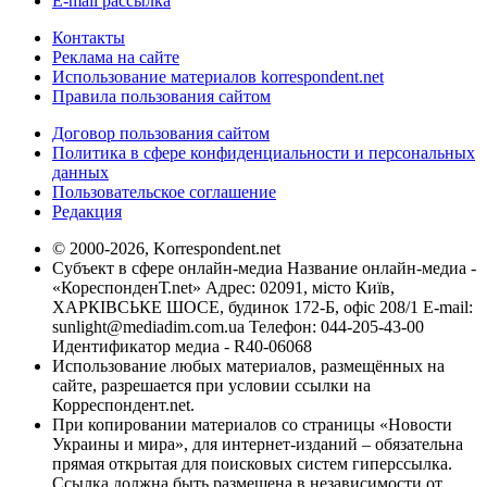
E-mail рассылка
Контакты
Реклама на сайте
Использование материалов korrespondent.net
Правила пользования сайтом
Договор пользования сайтом
Политика в сфере конфиденциальности и персональных
данных
Пользовательское соглашение
Редакция
© 2000-2026, Korrespondent.net
Субъект в сфере онлайн-медиа Название онлайн-медиа -
«КореспонденТ.net» Адрес: 02091, місто Київ,
ХАРКІВСЬКЕ ШОСЕ, будинок 172-Б, офіс 208/1 E-mail:
sunlight@mediadim.com.ua
Телефон: 044-205-43-00
Идентификатор медиа - R40-06068
Использование любых материалов, размещённых на
сайте, разрешается при условии ссылки на
Корреспондент.net.
При копировании материалов со страницы «Новости
Украины и мира», для интернет-изданий – обязательна
прямая открытая для поисковых систем гиперссылка.
Ссылка должна быть размещена в независимости от