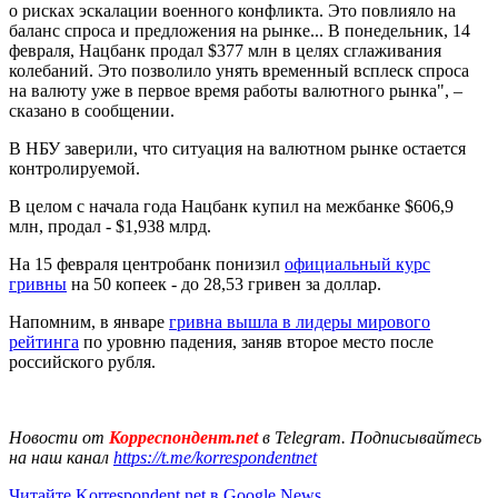
о рисках эскалации военного конфликта. Это повлияло на
баланс спроса и предложения на рынке... В понедельник, 14
февраля, Нацбанк продал $377 млн в целях сглаживания
колебаний. Это позволило унять временный всплеск спроса
на валюту уже в первое время работы валютного рынка", –
сказано в сообщении.
В НБУ заверили, что ситуация на валютном рынке остается
контролируемой.
В целом с начала года Нацбанк купил на межбанке $606,9
млн, продал - $1,938 млрд.
На 15 февраля центробанк понизил
официальный курс
гривны
на 50 копеек - до 28,53 гривен за доллар.
Напомним, в январе
гривна вышла в лидеры мирового
рейтинга
по уровню падения, заняв второе место после
российского рубля.
Новости от
Корреспондент.net
в Telegram. Подписывайтесь
на наш канал
https://t.me/korrespondentnet
Читайте Korrespondent.net в Google News