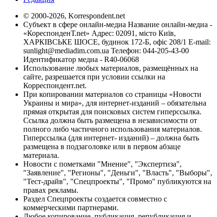
© 2000-2026, Korrespondent.net
Субъект в сфере онлайн-медиа Название онлайн-медиа -
«КореспонденТ.net» Адрес: 02091, місто Київ,
ХАРКІВСЬКЕ ШОСЕ, будинок 172-Б, офіс 208/1 E-mail:
sunlight@mediadim.com.ua
Телефон: 044-205-43-00
Идентификатор медиа - R40-06068
Использование любых материалов, размещённых на
сайте, разрешается при условии ссылки на
Корреспондент.net.
При копировании материалов со страницы «Новости
Украины и мира», для интернет-изданий – обязательна
прямая открытая для поисковых систем гиперссылка.
Ссылка должна быть размещена в независимости от
полного либо частичного использования материалов.
Гиперссылка (для интернет- изданий) – должна быть
размещена в подзаголовке или в первом абзаце
материала.
Новости с пометками "Мнение", "Экспертиза",
"Заявление", "Регионы", "Деньги", "Власть", "Выборы",
"Тест-драйв", "Спецпроекты", "Промо" публикуются на
правах рекламы.
Раздел Спецпроекты создается совместно с
коммерческими партнерами.
Любое копирование, публикация, републикация и