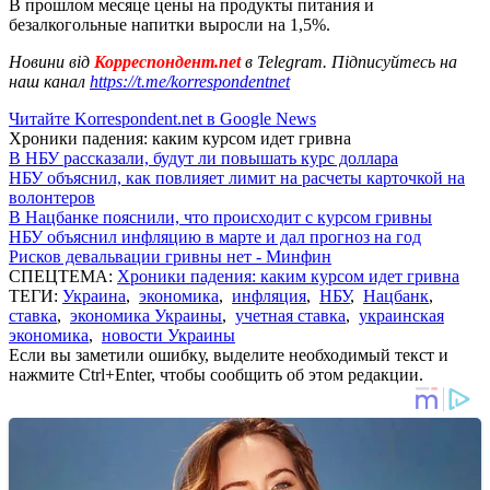
В прошлом месяце цены на продукты питания и
безалкогольные напитки выросли на 1,5%.
Новини від
Корреспондент.net
в Telegram. Підписуйтесь на
наш канал
https://t.me/korrespondentnet
Читайте Korrespondent.net в Google News
Хроники падения: каким курсом идет гривна
В НБУ рассказали, будут ли повышать курс доллара
НБУ объяснил, как повлияет лимит на расчеты карточкой на
волонтеров
В Нацбанке пояснили, что происходит с курсом гривны
НБУ объяснил инфляцию в марте и дал прогноз на год
Рисков девальвации гривны нет - Минфин
СПЕЦТЕМА:
Хроники падения: каким курсом идет гривна
ТЕГИ:
Украина
,
экономика
,
инфляция
,
НБУ
,
Нацбанк
,
ставка
,
экономика Украины
,
учетная ставка
,
украинская
экономика
,
новости Украины
Если вы заметили ошибку, выделите необходимый текст и
нажмите Ctrl+Enter, чтобы сообщить об этом редакции.