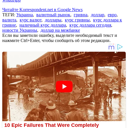
Читайте Korrespondent.net в Google News
ТЕГИ:
Украина
,
валютный рынок
,
гривна
,
доллар
,
евро
,
валюта
,
курс валют
,
доллары
,
курс гривны
,
курс доллара к
гривне
,
наличный курс доллара
,
курс доллара сегодня
,
новости Украины
,
доллар на межбанке
Если вы заметили ошибку, выделите необходимый текст и
нажмите Ctrl+Enter, чтобы сообщить об этом редакции.