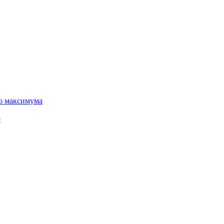
го максимума
е