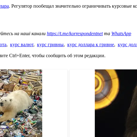
лара
. Регулятор пообещал значительно ограничивать курсовые ко
уйтесь на наші канали
https://t.me/korrespondentnet
та
WhatsApp
юта
,
курс валют
,
курс гривны
,
курс доллара к гривне
,
курс дол
те Ctrl+Enter, чтобы сообщить об этом редакции.