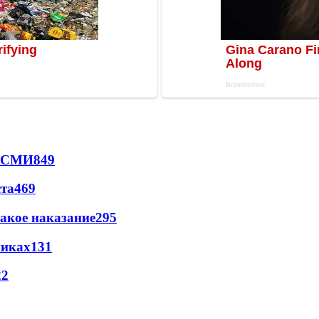
- СМИ
849
ста
469
акое наказание
295
никах
131
22