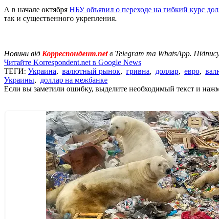
А в начале октября
НБУ объявил о переходе на гибкий курс дол
так и существенного укрепления.
Новини від
Корреспондент.net
в Telegram та WhatsApp. Підпис
Читайте Korrespondent.net в Google News
ТЕГИ:
Украина
,
валютный рынок
,
гривна
,
доллар
,
евро
,
вал
Украины
,
доллар на межбанке
Если вы заметили ошибку, выделите необходимый текст и нажми