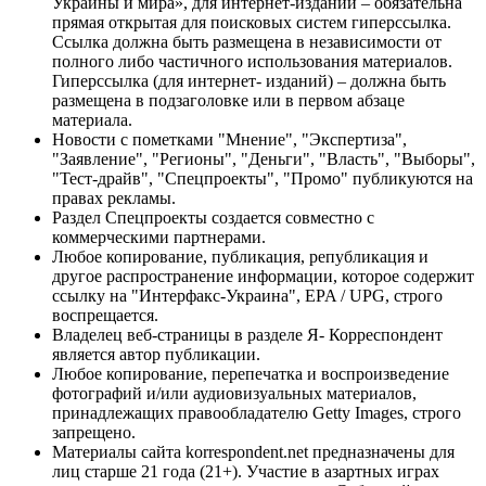
Украины и мира», для интернет-изданий – обязательна
прямая открытая для поисковых систем гиперссылка.
Ссылка должна быть размещена в независимости от
полного либо частичного использования материалов.
Гиперссылка (для интернет- изданий) – должна быть
размещена в подзаголовке или в первом абзаце
материала.
Новости с пометками "Мнение", "Экспертиза",
"Заявление", "Регионы", "Деньги", "Власть", "Выборы",
"Тест-драйв", "Спецпроекты", "Промо" публикуются на
правах рекламы.
Раздел Спецпроекты создается совместно с
коммерческими партнерами.
Любое копирование, публикация, републикация и
другое распространение информации, которое содержит
ссылку на "Интерфакс-Украина", EPA / UPG, строго
воспрещается.
Владелец веб-страницы в разделе Я- Корреспондент
является автор публикации.
Любое копирование, перепечатка и воспроизведение
фотографий и/или аудиовизуальных материалов,
принадлежащих правообладателю Getty Images, строго
запрещено.
Материалы сайта korrespondent.net предназначены для
лиц старше 21 года (21+). Участие в азартных играх