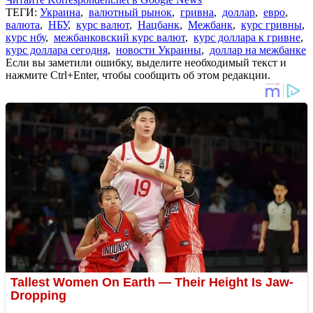
ТЕГИ:
Украина
,
валютный рынок
,
гривна
,
доллар
,
евро
,
валюта
,
НБУ
,
курс валют
,
Нацбанк
,
Межбанк
,
курс гривны
,
курс нбу
,
межбанковский курс валют
,
курс доллара к гривне
,
курс доллара сегодня
,
новости Украины
,
доллар на межбанке
Если вы заметили ошибку, выделите необходимый текст и
нажмите Ctrl+Enter, чтобы сообщить об этом редакции.