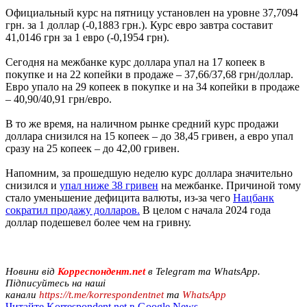
Официальный курс на пятницу установлен на уровне 37,7094
грн. за 1 доллар (-0,1883 грн.). Курс евро завтра составит
41,0146 грн за 1 евро (-0,1954 грн).
Сегодня на межбанке курс доллара упал на 17 копеек в
покупке и на 22 копейки в продаже – 37,66/37,68 грн/доллар.
Евро упало на 29 копеек в покупке и на 34 копейки в продаже
– 40,90/40,91 грн/евро.
В то же время, на наличном рынке средний курс продажи
доллара снизился на 15 копеек – до 38,45 гривен, а евро упал
сразу на 25 копеек – до 42,00 гривен.
Напомним, за прошедшую неделю курс доллара значительно
снизился и
упал ниже 38 гривен
на межбанке. Причиной тому
стало уменьшение дефицита валюты, из-за чего
Нацбанк
сократил продажу долларов.
В целом с начала 2024 года
доллар подешевел более чем на гривну.
Новини від
Корреспондент.net
в Telegram та WhatsApp.
Підписуйтесь на наші
канали
https://t.me/korrespondentnet
та
WhatsApp
Читайте Korrespondent.net в Google News