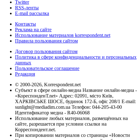
Twitter
RSS-ленты
E-mail рассылка
Контакты
Реклама на сайте
Использование материалов korrespondent.net
Правила пользования сайтом
Договор пользования сайтом
Политика в сфере конфиденциальности и персональных
данных
Пользовательское соглашение
Редакция
© 2000-2026, Korrespondent.net
Субъект в сфере онлайн-медиа Название онлайн-медиа -
«КореспонденТ.net» Адрес: 02091, місто Київ,
ХАРКІВСЬКЕ ШОСЕ, будинок 172-Б, офіс 208/1 E-mail:
sunlight@mediadim.com.ua
Телефон: 044-205-43-00
Идентификатор медиа - R40-06068
Использование любых материалов, размещённых на
сайте, разрешается при условии ссылки на
Корреспондент.net.
При копировании материалов со страницы «Новости