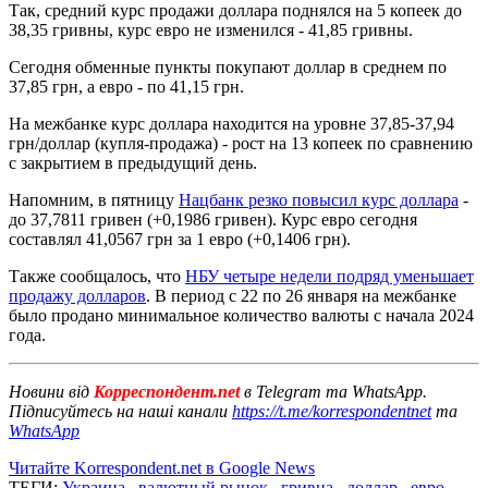
Так, средний курс продажи доллара поднялся на 5 копеек до
38,35 гривны, курс евро не изменился - 41,85 гривны.
Сегодня обменные пункты покупают доллар в среднем по
37,85 грн, а евро - по 41,15 грн.
На межбанке курс доллара находится на уровне 37,85-37,94
грн/доллар (купля-продажа) - рост на 13 копеек по сравнению
с закрытием в предыдущий день.
Напомним, в пятницу
Нацбанк резко повысил курс доллара
-
до 37,7811 гривен (+0,1986 гривен). Курс евро сегодня
составлял 41,0567 грн за 1 евро (+0,1406 грн).
Также сообщалось, что
НБУ четыре недели подряд уменьшает
продажу долларов
. В период с 22 по 26 января на межбанке
было продано минимальное количество валюты с начала 2024
года.
Новини від
Корреспондент.net
в Telegram та WhatsApp.
Підписуйтесь на наші канали
https://t.me/korrespondentnet
та
WhatsApp
Читайте Korrespondent.net в Google News
ТЕГИ:
Украина
,
валютный рынок
,
гривна
,
доллар
,
евро
,