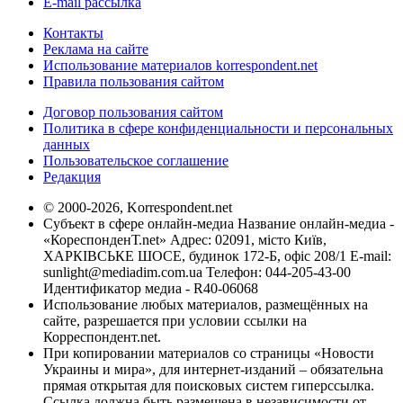
E-mail рассылка
Контакты
Реклама на сайте
Использование материалов korrespondent.net
Правила пользования сайтом
Договор пользования сайтом
Политика в сфере конфиденциальности и персональных
данных
Пользовательское соглашение
Редакция
© 2000-2026, Korrespondent.net
Субъект в сфере онлайн-медиа Название онлайн-медиа -
«КореспонденТ.net» Адрес: 02091, місто Київ,
ХАРКІВСЬКЕ ШОСЕ, будинок 172-Б, офіс 208/1 E-mail:
sunlight@mediadim.com.ua
Телефон: 044-205-43-00
Идентификатор медиа - R40-06068
Использование любых материалов, размещённых на
сайте, разрешается при условии ссылки на
Корреспондент.net.
При копировании материалов со страницы «Новости
Украины и мира», для интернет-изданий – обязательна
прямая открытая для поисковых систем гиперссылка.
Ссылка должна быть размещена в независимости от