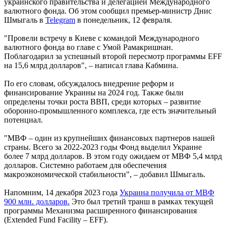
украинского правительства и делегацией Международного
валютного фонда. Об этом сообщил премьер-министр Днис
Шмыгаль в
Telegrаm
в понедельник, 12 февраля.
"Провели встречу в Киеве с командой Международного
валютного фонда во главе с Умой Рамакришнан.
Поблагодарил за успешный второй пересмотр программы EFF
на 15,6 млрд долларов", – написал глава Кабмина.
По его словам, обсуждалось внедрение реформ и
финансирование Украины на 2024 год. Также были
определены точки роста ВВП, среди которых – развитие
оборонно-промышленного комплекса, где есть значительный
потенциал.
"МВФ – один из крупнейших финансовых партнеров нашей
страны. Всего за 2022-2023 годы Фонд выделил Украине
более 7 млрд долларов. В этом году ожидаем от МВФ 5,4 млрд
долларов. Системно работаем для обеспечения
макроэкономической стабильности", – добавил Шмыгаль.
Напомним, 14 декабря 2023 года
Украина получила от МВФ
900 млн. долларов.
Это был третий транш в рамках текущей
программы Механизма расширенного финансирования
(Extended Fund Facility – EFF).