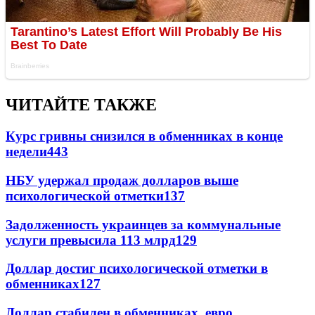
ЧИТАЙТЕ ТАКЖЕ
Курс гривны снизился в обменниках в конце
недели
443
НБУ удержал продаж долларов выше
психологической отметки
137
Задолженность украинцев за коммунальные
услуги превысила 113 млрд
129
Доллар достиг психологической отметки в
обменниках
127
Доллар стабилен в обменниках, евро