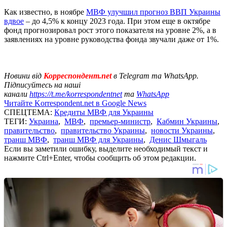
Как известно, в ноябре
МВФ улучшил прогноз ВВП Украины
вдвое
– до 4,5% к концу 2023 года. При этом еще в октябре
фонд прогнозировал рост этого показателя на уровне 2%, а в
заявлениях на уровне руководства фонда звучали даже от 1%.
Новини від
Корреспондент.net
в Telegram та WhatsApp.
Підписуйтесь на наші
канали
https://t.me/korrespondentnet
та
WhatsApp
Читайте Korrespondent.net в Google News
СПЕЦТЕМА:
Кредиты МВФ для Украины
ТЕГИ:
Украина
,
МВФ
,
премьер-министр
,
Кабмин Украины
,
правительство
,
правительство Украины
,
новости Украины
,
транш МВФ
,
транш МВФ для Украины
,
Денис Шмыгаль
Если вы заметили ошибку, выделите необходимый текст и
нажмите Ctrl+Enter, чтобы сообщить об этом редакции.