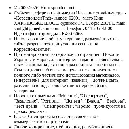
© 2000-2026, Korrespondent.net
Субъект в сфере онлайн-медиа Название онлайн-медиа -
«КореспонденТ.net» Адрес: 02091, місто Київ,
ХАРКІВСЬКЕ ШОСЕ, будинок 172-Б, офіс 208/1 E-mail:
sunlight@mediadim.com.ua
Телефон: 044-205-43-00
Идентификатор медиа - R40-06068
Использование любых материалов, размещённых на
сайте, разрешается при условии ссылки на
Корреспондент.net.
При копировании материалов со страницы «Новости
Украины и мира», для интернет-изданий – обязательна
прямая открытая для поисковых систем гиперссылка.
Ссылка должна быть размещена в независимости от
полного либо частичного использования материалов.
Гиперссылка (для интернет- изданий) – должна быть
размещена в подзаголовке или в первом абзаце
материала.
Новости с пометками "Мнение", "Экспертиза",
"Заявление", "Регионы", "Деньги", "Власть", "Выборы",
"Тест-драйв", "Спецпроекты", "Промо" публикуются на
правах рекламы.
Раздел Спецпроекты создается совместно с
коммерческими партнерами.
Любое копирование, публикация, републикация и