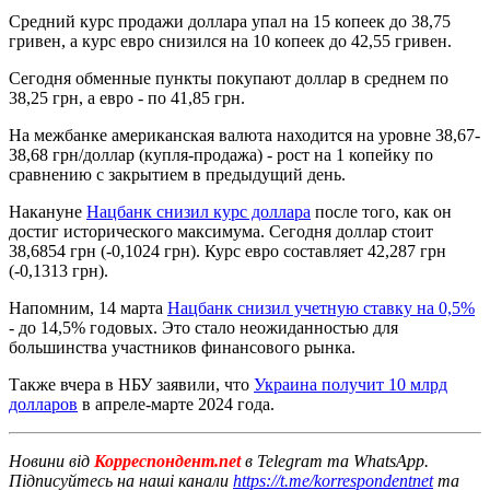
Средний курс продажи доллара упал на 15 копеек до 38,75
гривен, а курс евро снизился на 10 копеек до 42,55 гривен.
Сегодня обменные пункты покупают доллар в среднем по
38,25 грн, а евро - по 41,85 грн.
На межбанке американская валюта находится на уровне 38,67-
38,68 грн/доллар (купля-продажа) - рост на 1 копейку по
сравнению с закрытием в предыдущий день.
Накануне
Нацбанк снизил курс доллара
после того, как он
достиг исторического максимума. Сегодня доллар стоит
38,6854 грн (-0,1024 грн). Курс евро составляет 42,287 грн
(-0,1313 грн).
Напомним, 14 марта
Нацбанк снизил учетную ставку на 0,5%
- до 14,5% годовых. Это стало неожиданностью для
большинства участников финансового рынка.
Также вчера в НБУ заявили, что
Украина получит 10 млрд
долларов
в апреле-марте 2024 года.
Новини від
Корреспондент.net
в Telegram та WhatsApp.
Підписуйтесь на наші канали
https://t.me/korrespondentnet
та