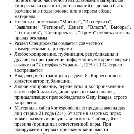
полного либо частичного использования материалов.
Гиперссылка (для интернет- изданий) – должна быть
размещена в подзаголовке или в первом абзаце
материала.
Новости с пометками "Мнение", "Экспертиза",
"Заявление", "Регионы", "Деньги", "Власть", "Выборы",
"Тест-драйв", "Спецпроекты", "Промо" публикуются на
правах рекламы.
Раздел Спецпроекты создается совместно с
коммерческими партнерами.
Любое копирование, публикация, републикация и
другое распространение информации, которое содержит
ссылку на "Интерфакс-Украина", EPA / UPG, строго
воспрещается.
Владелец веб-страницы в разделе Я- Корреспондент
является автор публикации.
Любое копирование, перепечатка и воспроизведение
фотографий и/или аудиовизуальных материалов,
принадлежащих правообладателю Getty Images, строго
запрещено.
Материалы сайта korrespondent.net предназначены для
лиц старше 21 года (21+). Участие в азартных играх
может вызвать игровую зависимость. Соблюдайте
правила (принципы) ответственной игры. При
обнаружении первых признаков зависимости