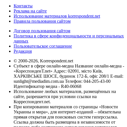
Контакты
Реклама на сайте
Использование материалов korrespondent.net
Правила пользования сайтом
Договор пользования сайтом
Политика в сфере конфиденциальности и персональных
данных
Пользовательское соглашение
Редакция
© 2000-2026, Korrespondent.net
Субъект в сфере онлайн-медиа Название онлайн-медиа -
«КореспонденТ.net» Адрес: 02091, місто Київ,
ХАРКІВСЬКЕ ШОСЕ, будинок 172-Б, офіс 208/1 E-mail:
sunlight@mediadim.com.ua
Телефон: 044-205-43-00
Идентификатор медиа - R40-06068
Использование любых материалов, размещённых на
сайте, разрешается при условии ссылки на
Корреспондент.net.
При копировании материалов со страницы «Новости
Украины и мира», для интернет-изданий – обязательна
прямая открытая для поисковых систем гиперссылка.
Ссылка должна быть размещена в независимости от