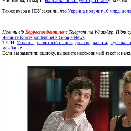
Напомним, 14 марта
Нацбанк снизил учетную ставку
на 0,5% –
Также вчера в НБУ заявили, что
Украина получит 10 млрд. дол
Новини від
Корреспондент.net
в Telegram та WhatsApp. Підпис
Читайте Korrespondent.net в Google News
ТЕГИ:
Украина
,
валютный рынок
,
доллар
,
валюта
,
курс валю
межбанке
Если вы заметили ошибку, выделите необходимый текст и нажми