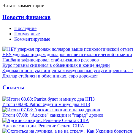
Читать комментарии
Новости финансов
Последние
Популярные
Комментируемые
НБУ удержал продаж долларов выше психологической отметки
Нацбанк зафиксировал стабилизацию резервов
Курс гривны снизился в обменниках в конце недели
Задолженность украинцев за коммунальные услуги превысила 
Доллар стабилен в обменниках, евро дорожает
Сюжеты
Итоги 08.08: Patriot будет и минус два НПЗ
Итоги 07.08: "Адские" санкции и "парад" дронов
Адские санкции. Решение Сената США