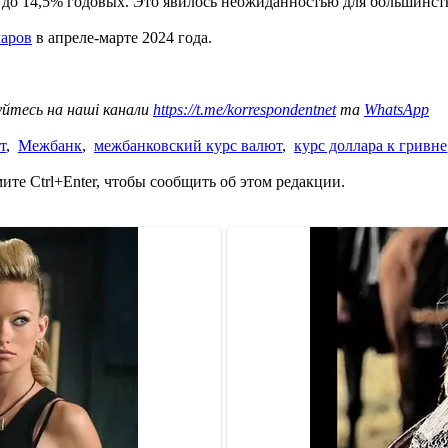
 до 14,5% годовых. Это явилось неожиданностью для большинст
ларов
в апреле-марте 2024 года.
уйтесь на наші канали
https://t.me/korrespondentnet
та
WhatsApp
т
,
Межбанк
,
межбанковский курс валют
,
курс доллара к гривне
те Ctrl+Enter, чтобы сообщить об этом редакции.