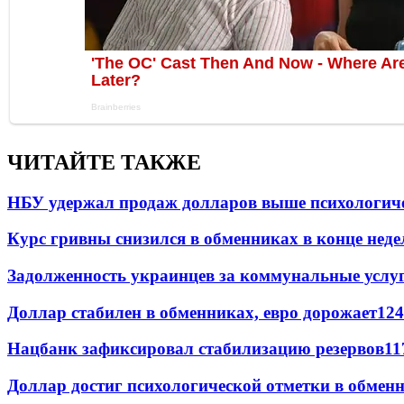
ЧИТАЙТЕ ТАКЖЕ
НБУ удержал продаж долларов выше психологич
Курс гривны снизился в обменниках в конце неде
Задолженность украинцев за коммунальные услу
Доллар стабилен в обменниках, евро дорожает
124
Нацбанк зафиксировал стабилизацию резервов
11
Доллар достиг психологической отметки в обмен