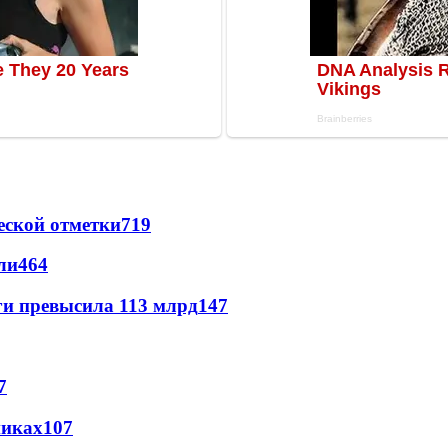
еской отметки
719
ли
464
ги превысила 113 млрд
147
7
никах
107