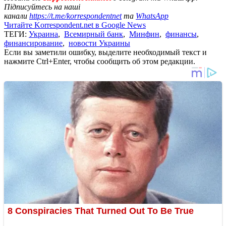
Підписуйтесь на наші
канали
https://t.me/korrespondentnet
та
WhatsApp
Читайте Korrespondent.net в Google News
ТЕГИ:
Украина
,
Всемирный банк
,
Минфин
,
финансы
,
финансирование
,
новости Украины
Если вы заметили ошибку, выделите необходимый текст и
нажмите Ctrl+Enter, чтобы сообщить об этом редакции.