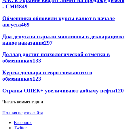
АЗС в Украине вводят лимит на продажу дизеля
- СМИ
849
Обменники обновили курсы валют в начале
августа
469
Два депутата скрыли миллионы в декларациях:
какое наказание
297
Доллар достиг психологической отметки в
обменниках
133
Курсы доллара и евро снижаются в
обменниках
123
Страны ОПЕК+ увеличивают добычу нефти
120
Читать комментарии
Полная версия сайта
Facebook
Twitter