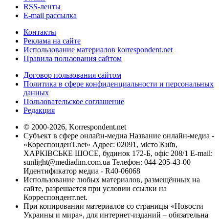
RSS-ленты
E-mail рассылка
Контакты
Реклама на сайте
Использование материалов korrespondent.net
Правила пользования сайтом
Договор пользования сайтом
Политика в сфере конфиденциальности и персональных
данных
Пользовательское соглашение
Редакция
© 2000-2026, Korrespondent.net
Субъект в сфере онлайн-медиа Название онлайн-медиа -
«КореспонденТ.net» Адрес: 02091, місто Київ,
ХАРКІВСЬКЕ ШОСЕ, будинок 172-Б, офіс 208/1 E-mail:
sunlight@mediadim.com.ua
Телефон: 044-205-43-00
Идентификатор медиа - R40-06068
Использование любых материалов, размещённых на
сайте, разрешается при условии ссылки на
Корреспондент.net.
При копировании материалов со страницы «Новости
Украины и мира», для интернет-изданий – обязательна