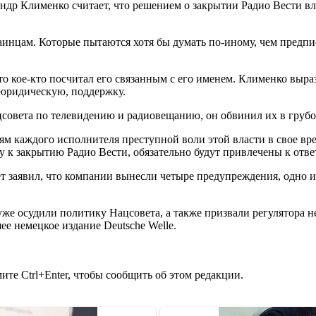
андр Клименко считает, что решением о закрытии Радио Вести в
раинцам. Которые пытаются хотя бы думать по-иному, чем предп
что кое-кто посчитал его связанным с его именем. Клименко выр
 юридическую, поддержку.
цсовета по телевидению и радиовещанию, он обвинил их в груб
иям каждого исполнителя преступной воли этой власти в свое вр
 к закрытию Радио Вести, обязательно будут привлечены к отве
ет заявил, что компании вынесли четыре предупреждения, одно и
же осудили политику Нацсовета, а также призвали регулятора 
е немецкое издание Deutsche Welle.
те Ctrl+Enter, чтобы сообщить об этом редакции.