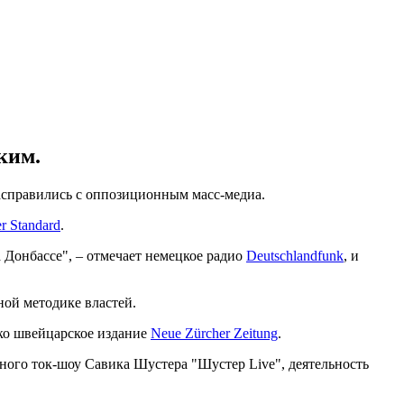
ким.
асправились с оппозиционным масс-медиа.
r Standard
.
 Донбассе", – отмечает немецкое радио
Deutschlandfunk
, и
ной методике властей.
нко швейцарское издание
Neue Zürcher Zeitung
.
ного ток-шоу Савика Шустера "Шустер Live", деятельность