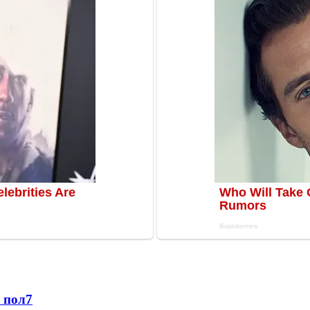
 пол
7