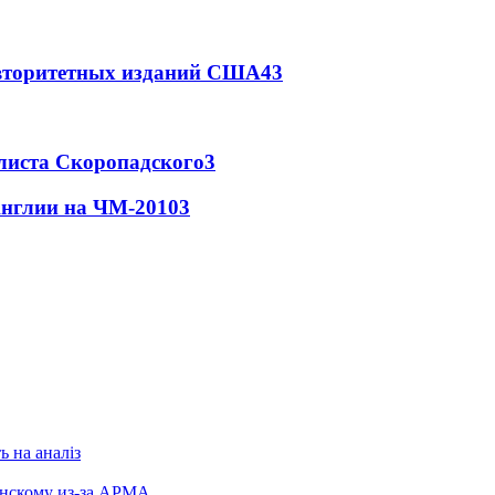
авторитетных изданий США
4
3
листа Скоропадского
3
Англии на ЧМ-2010
3
ь на аналіз
енскому из-за АРМА