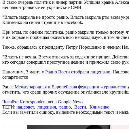
В свою очередь политик и лидер партии Успішна країна Алекс
неподконтрольные ей украинские СМИ.
"Власть закрыла не просто радио. Власть закрыла рты всем ук
Клименко на своей странице в Facebook.
При этом, по оценке политика, радио закрыли только потому, 
в их борьбе и пообещал оказать всю необходимую, в том числе
Также, обращаясь к президенту Петру Порошенко и членам На
"Власть не вечна. Время отвечать за содеянное придет. Действ
кто сегодня совершил преступное деяние и приложил свою руку
Напомним, 3 марта
у Радио Вести отобрали лицензию
. Нацсов
сепаратистов.
Ранее
Международная и Европейская федерации журналистов
у
отметить, что среди прочих осуждение опубликовало крупнейше
Читайте Korrespondent.net в Google News
ТЕГИ:
нацсовет
,
лицензия
,
радио
,
Вести
,
Клименко
Если вы заметили ошибку, выделите необходимый текст и нажми