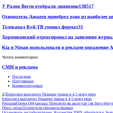
У Радио Вести отобрали лицензию
138
5
17
Основатель Amazon приобрел одно из наиболее 
Телеканал Куй-ТВ сменил формат
3
1
Хорошковский отреагировал на заявление журна
Kia и Nissan использовали в рекламе поражение 
Читать комментарии
СМИ и реклама
Последние
Популярные
Комментируемые
Евросоюз выплатил Украине транш в 4,5 млрд евро
Реклама
Олена Обухівська: Пресреліз як аксесуар і як його берут
Пресс-релиз
Теленеделя обновила формат
Остановите дестабилизацию. Коллектив УМХ обратился к Зел