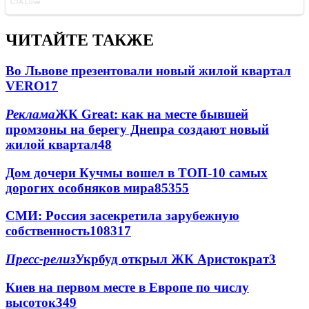
ЧИТАЙТЕ ТАКЖЕ
Во Львове презентовали новый жилой квартал
VERO
17
Реклама
ЖК Great: как на месте бывшей
промзоны на берегу Днепра создают новый
жилой квартал
4
8
Дом дочери Кучмы вошел в ТОП-10 самых
дорогих особняков мира
85
3
55
СМИ: Россия засекретила зарубежную
собственность
108
3
17
Пресс-релиз
Укрбуд открыл ЖК Аристократ
3
Киев на первом месте в Европе по числу
высоток
3
49