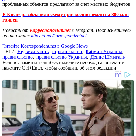
проблемных объектов предлагают за счет местных бюджетов.
В Киеве разоблачили схему присвоения земли на 800 млн
гривен
Новости от
Корреспондент.net
в Telegram. Подписывайтесь
на наш канал
https://t.me/korrespondentnet
Читайте Korrespondent.net в Google News
ТЕГИ:
Недвижимость
,
строительство
,
Кабмин Украины
,
правительство
,
правительство Украины
,
Денис Шмыгаль
Если вы заметили ошибку, выделите необходимый текст и
нажмите Ctrl+Enter, чтобы сообщить об этом редакции.