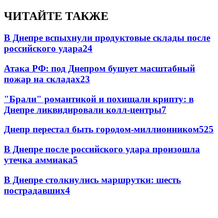
ЧИТАЙТЕ ТАКЖЕ
В Днепре вспыхнули продуктовые склады после
российского удара
24
Атака РФ: под Днепром бушует масштабный
пожар на складах
23
"Брали" романтикой и похищали крипту: в
Днепре ликвидировали колл-центры
7
Днепр перестал быть городом-миллионником
5
25
В Днепре после российского удара произошла
утечка аммиака
5
В Днепре столкнулись маршрутки: шесть
пострадавших
4