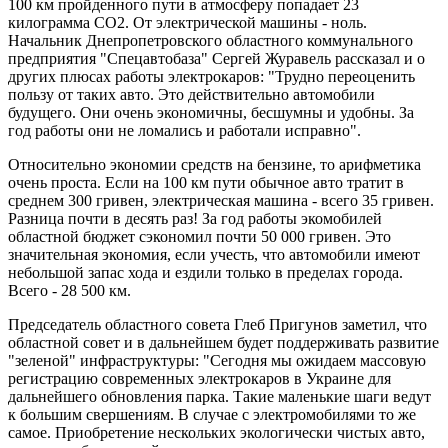
100 км пройденного пути в атмосферу попадает 23
килограмма СО2. От электрической машины - ноль.
Начальник Днепропетровского областного коммунального
предприятия "Спецавтобаза" Сергей Журавель рассказал и о
других плюсах работы электрокаров: "Трудно переоценить
пользу от таких авто. Это действительно автомобили
будущего. Они очень экономичны, бесшумны и удобны. За
год работы они не ломались и работали исправно".
Относительно экономии средств на бензине, то арифметика
очень проста. Если на 100 км пути обычное авто тратит в
среднем 300 гривен, электрическая машина - всего 35 гривен.
Разница почти в десять раз! За год работы экомобилей
областной бюджет сэкономил почти 50 000 гривен. Это
значительная экономия, если учесть, что автомобили имеют
небольшой запас хода и ездили только в пределах города.
Всего - 28 500 км.
Председатель областного совета Глеб Пригунов заметил, что
областной совет и в дальнейшем будет поддерживать развитие
"зеленой" инфраструктуры: "Сегодня мы ожидаем массовую
регистрацию современных электрокаров в Украине для
дальнейшего обновления парка. Такие маленькие шаги ведут
к большим свершениям. В случае с электромобилями то же
самое. Приобретение нескольких экологически чистых авто,