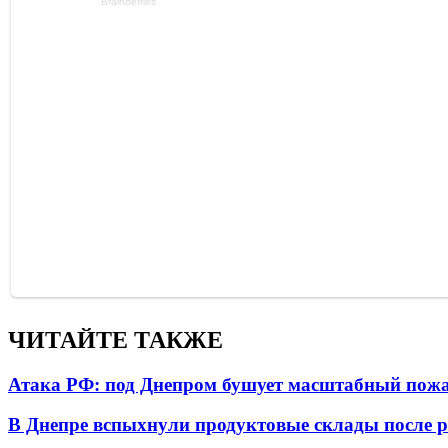
ЧИТАЙТЕ ТАКЖЕ
Атака РФ: под Днепром бушует масштабный пожа
В Днепре вспыхнули продуктовые склады после р