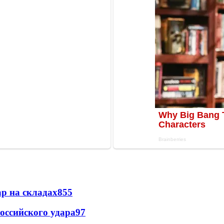
р на складах
855
оссийского удара
97