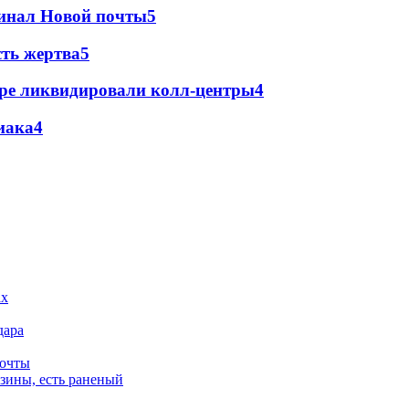
минал Новой почты
5
сть жертва
5
ре ликвидировали колл-центры
4
иака
4
дара
почты
зины, есть раненый