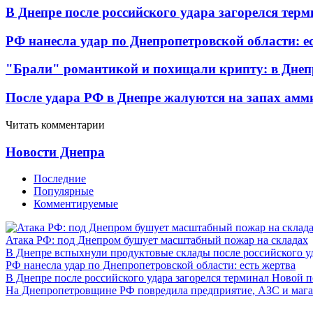
В Днепре после российского удара загорелся тер
РФ нанесла удар по Днепропетровской области: е
"Брали" романтикой и похищали крипту: в Днеп
После удара РФ в Днепре жалуются на запах амм
Читать комментарии
Новости Днепра
Последние
Популярные
Комментируемые
Атака РФ: под Днепром бушует масштабный пожар на складах
В Днепре вспыхнули продуктовые склады после российского у
РФ нанесла удар по Днепропетровской области: есть жертва
В Днепре после российского удара загорелся терминал Новой 
На Днепропетровщине РФ повредила предприятие, АЗС и мага