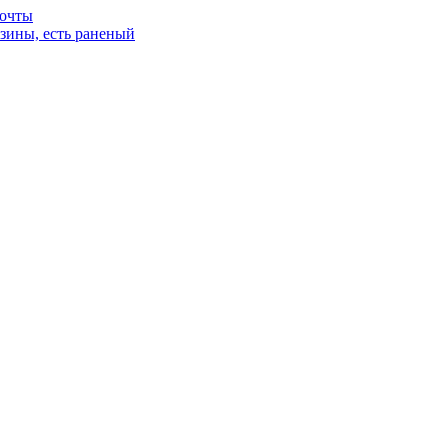
почты
зины, есть раненый