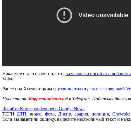
Накануне стало известно, что
два человека погибли в лобовом
Volvo.
Ранее под Хмельницким
грузовик столкнулся с легковушкой V
Новости от
Корреспондент.net
в Telegram. Подписывайтесь н
Читайте Korrespondent.net в Google News
ТЕГИ:
ДТП
,
видео
,
фото
,
Днепр
,
авария
,
полиция
,
Chevrolet
Если вы заметили ошибку, выделите необходимый текст и нажми