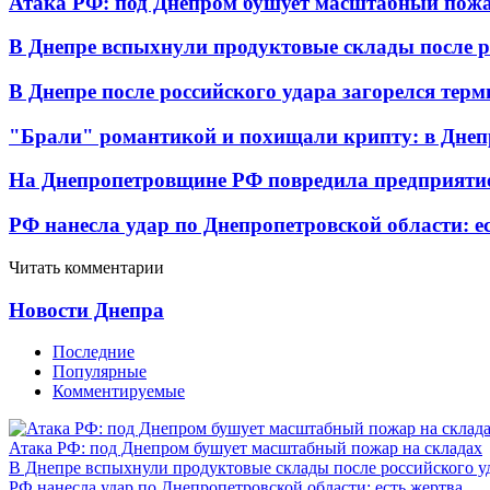
Атака РФ: под Днепром бушует масштабный пожа
В Днепре вспыхнули продуктовые склады после р
В Днепре после российского удара загорелся тер
"Брали" романтикой и похищали крипту: в Днеп
На Днепропетровщине РФ повредила предприятие
РФ нанесла удар по Днепропетровской области: е
Читать комментарии
Новости Днепра
Последние
Популярные
Комментируемые
Атака РФ: под Днепром бушует масштабный пожар на складах
В Днепре вспыхнули продуктовые склады после российского у
РФ нанесла удар по Днепропетровской области: есть жертва