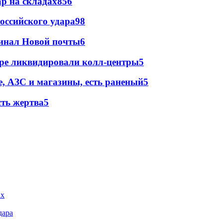
р на складах
856
оссийского удара
98
минал Новой почты
6
ре ликвидировали колл-центры
5
, АЗС и магазины, есть раненый
5
сть жертва
5
дара