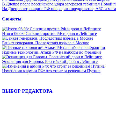
В Днепре после российского удара загорелся терминал Новой 
На Днепропетровщине РФ повредила предприятие, АЗС и мага
Сюжеты
Итоги 06.08: Санкции против РФ и дрон в Лейпциге
Банкет генералов. Последствия взрыва в Москве
Грязные технологии. Атаки РФ на выборы во Франции
Эскалация для Европы. Российский дрон в Лейпциге
Изменения в армии РФ: что стоит за решением Путина
ВЫБОР РЕДАКТОРА