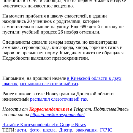
позвонил в ГСЧС и сообщил, что на первом этаже в воздухе
чувствуется неизвестное вещество.
На момент прибытия в школу спасателей, в здании
находились 20 учеников с родителями, которые
самостоятельно вышли на улицу. Еще 680 детей в школу не
пустили: учебный процесс 26 ноября отменили.
Специалисты сделали замеры воздуха, но концентрация
аммиака, сероводорода, кислорода, хлора, горючих газов и
паров не превышает норму. К медикам никто не обращался.
Подробности выясняют правоохранители.
Напомним, на прошлой неделе
в Киевской области в двух
школах распылили слезоточивый газ
.
Ранее в школе в селе Новоукраинка Донецкой области
неизвестный
распылил слезоточивый газ
.
Новости от
Корреспондент.net
в Telegram. Подписывайтесь
на наш канал
https://t.me/korrespondentnet
Читайте Korrespondent.net в Google News
ТЕГИ:
дети
,
фото
,
школа
,
Днепр
,
эвакуация
,
ГСЧС