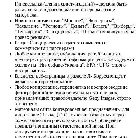
Гиперссылка (для интернет- изданий) – должна быть
размещена в подзаголовке или в первом абзаце
материала.
Новости с пометками "Мнение", "Экспертиза",
"Заявление", "Регионы", "Деньги", "Власть", "Выборы",
"Тест-драйв", "Спецпроекты", "Промо" публикуются на
правах рекламы.
Раздел Спецпроекты создается совместно с
коммерческими партнерами.
Любое копирование, публикация, републикация и
другое распространение информации, которое содержит
ссылку на "Интерфакс-Украина", EPA / UPG, строго
воспрещается.
Владелец веб-страницы в разделе Я- Корреспондент
является автор публикации.
Любое копирование, перепечатка и воспроизведение
фотографий и/или аудиовизуальных материалов,
принадлежащих правообладателю Getty Images, строго
запрещено.
Материалы сайта korrespondent.net предназначены для
лиц старше 21 года (21+). Участие в азартных играх
может вызвать игровую зависимость. Соблюдайте
правила (принципы) ответственной игры. При
обнаружении первых признаков зависимости
немедленно обратитесь к специалисту. Помните, что