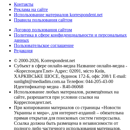
Контакты
Реклама на сайте
Использование материалов korrespondent.net
Правила пользования сайтом
Договор пользования сайтом
Политика в сфере конфиденциальности и персональных
данных
Пользовательское соглашение
Редакция
© 2000-2026, Korrespondent.net
Субъект в сфере онлайн-медиа Название онлайн-медиа -
«КореспонденТ.net» Адрес: 02091, місто Київ,
ХАРКІВСЬКЕ ШОСЕ, будинок 172-Б, офіс 208/1 E-mail:
sunlight@mediadim.com.ua
Телефон: 044-205-43-00
Идентификатор медиа - R40-06068
Использование любых материалов, размещённых на
сайте, разрешается при условии ссылки на
Корреспондент.net.
При копировании материалов со страницы «Новости
Украины и мира», для интернет-изданий – обязательна
прямая открытая для поисковых систем гиперссылка.
Ссылка должна быть размещена в независимости от
полного либо частичного использования материалов.