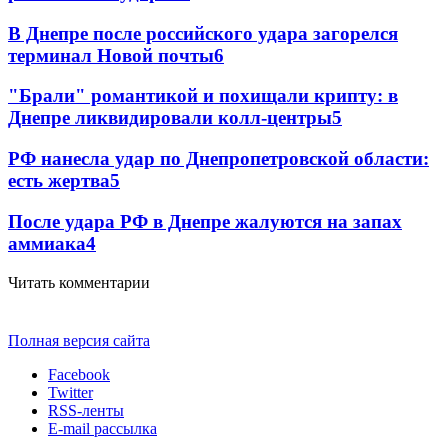
В Днепре после российского удара загорелся
терминал Новой почты
6
"Брали" романтикой и похищали крипту: в
Днепре ликвидировали колл-центры
5
РФ нанесла удар по Днепропетровской области:
есть жертва
5
После удара РФ в Днепре жалуются на запах
аммиака
4
Читать комментарии
Полная версия сайта
Facebook
Twitter
RSS-ленты
E-mail рассылка