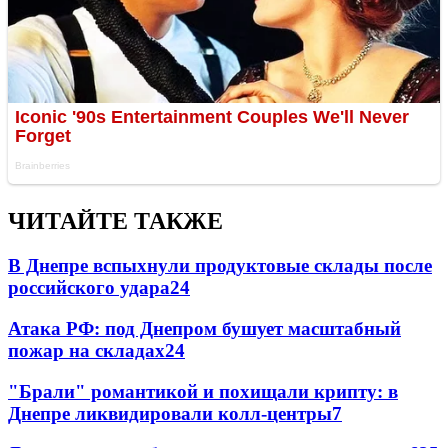
ЧИТАЙТЕ ТАКЖЕ
В Днепре вспыхнули продуктовые склады после
российского удара
24
Атака РФ: под Днепром бушует масштабный
пожар на складах
24
"Брали" романтикой и похищали крипту: в
Днепре ликвидировали колл-центры
7