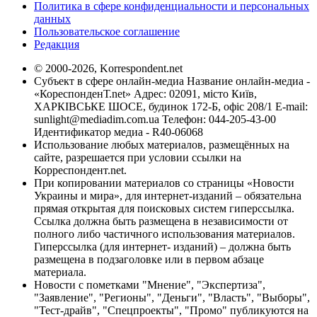
Политика в сфере конфиденциальности и персональных
данных
Пользовательское соглашение
Редакция
© 2000-2026, Korrespondent.net
Субъект в сфере онлайн-медиа Название онлайн-медиа -
«КореспонденТ.net» Адрес: 02091, місто Київ,
ХАРКІВСЬКЕ ШОСЕ, будинок 172-Б, офіс 208/1 E-mail:
sunlight@mediadim.com.ua
Телефон: 044-205-43-00
Идентификатор медиа - R40-06068
Использование любых материалов, размещённых на
сайте, разрешается при условии ссылки на
Корреспондент.net.
При копировании материалов со страницы «Новости
Украины и мира», для интернет-изданий – обязательна
прямая открытая для поисковых систем гиперссылка.
Ссылка должна быть размещена в независимости от
полного либо частичного использования материалов.
Гиперссылка (для интернет- изданий) – должна быть
размещена в подзаголовке или в первом абзаце
материала.
Новости с пометками "Мнение", "Экспертиза",
"Заявление", "Регионы", "Деньги", "Власть", "Выборы",
"Тест-драйв", "Спецпроекты", "Промо" публикуются на