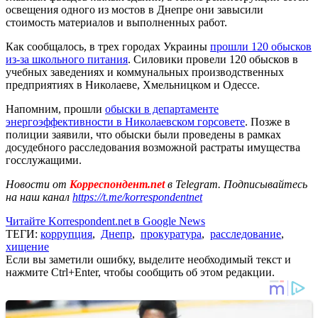
освещения одного из мостов в Днепре они завысили
стоимость материалов и выполненных работ.
Как сообщалось, в трех городах Украины
прошли 120 обысков
из-за школьного питания
. Силовики провели 120 обысков в
учебных заведениях и коммунальных производственных
предприятиях в Николаеве, Хмельницком и Одессе.
Напомним, прошли
обыски в департаменте
энергоэффективности в Николаевском горсовете
. Позже в
полиции заявили, что обыски были проведены в рамках
досудебного расследования возможной растраты имущества
госслужащими.
Новости от
Корреспондент.net
в Telegram. Подписывайтесь
на наш канал
https://t.me/korrespondentnet
Читайте Korrespondent.net в Google News
ТЕГИ:
коррупция
,
Днепр
,
прокуратура
,
расследование
,
хищение
Если вы заметили ошибку, выделите необходимый текст и
нажмите Ctrl+Enter, чтобы сообщить об этом редакции.