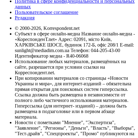
Политика в сфере конфиденциальности и персональных
данных
Пользовательское соглашение
Редакция
© 2000-2026, Korrespondent.net
Субъект в сфере онлайн-медиа Название онлайн-медиа -
«КореспонденТ.net» Адрес: 02091, місто Київ,
ХАРКІВСЬКЕ ШОСЕ, будинок 172-Б, офіс 208/1 E-mail:
sunlight@mediadim.com.ua
Телефон: 044-205-43-00
Идентификатор медиа - R40-06068
Использование любых материалов, размещённых на
сайте, разрешается при условии ссылки на
Корреспондент.net.
При копировании материалов со страницы «Новости
Украины и мира», для интернет-изданий – обязательна
прямая открытая для поисковых систем гиперссылка.
Ссылка должна быть размещена в независимости от
полного либо частичного использования материалов.
Гиперссылка (для интернет- изданий) – должна быть
размещена в подзаголовке или в первом абзаце
материала.
Новости с пометками "Мнение", "Экспертиза",
"Заявление", "Регионы", "Деньги", "Власть", "Выборы",
"Тест-драйв", "Спецпроекты", "Промо" публикуются на