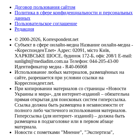
Договор пользования сайтом
Политика в сфере конфиденциальности и персональных
данных
Пользовательское соглашение
Редакция
© 2000-2026, Korrespondent.net
Субъект в сфере онлайн-медиа Название онлайн-медиа -
«КореспонденТ.net» Адрес: 02091, місто Київ,
ХАРКІВСЬКЕ ШОСЕ, будинок 172-Б, офіс 208/1 E-mail:
sunlight@mediadim.com.ua
Телефон: 044-205-43-00
Идентификатор медиа - R40-06068
Использование любых материалов, размещённых на
сайте, разрешается при условии ссылки на
Корреспондент.net.
При копировании материалов со страницы «Новости
Украины и мира», для интернет-изданий – обязательна
прямая открытая для поисковых систем гиперссылка.
Ссылка должна быть размещена в независимости от
полного либо частичного использования материалов.
Гиперссылка (для интернет- изданий) – должна быть
размещена в подзаголовке или в первом абзаце
материала.
Новости с пометками "Мнение", "Экспертиза",