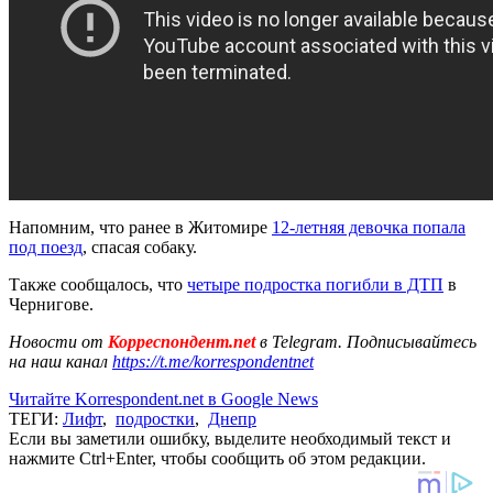
Напомним, что ранее в Житомире
12-летняя девочка попала
под поезд
, спасая собаку.
Также сообщалось, что
четыре подростка погибли в ДТП
в
Чернигове.
Новости от
Корреспондент.net
в Telegram. Подписывайтесь
на наш канал
https://t.me/korrespondentnet
Читайте Korrespondent.net в Google News
ТЕГИ:
Лифт
,
подростки
,
Днепр
Если вы заметили ошибку, выделите необходимый текст и
нажмите Ctrl+Enter, чтобы сообщить об этом редакции.