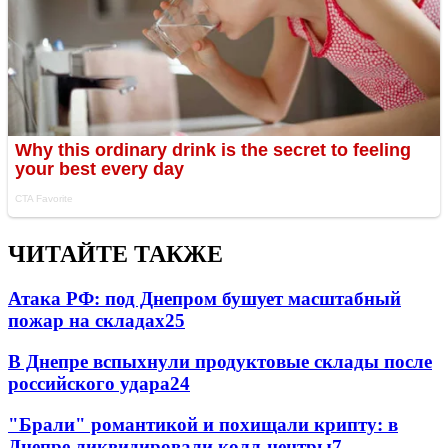
ЧИТАЙТЕ ТАКЖЕ
Атака РФ: под Днепром бушует масштабный
пожар на складах
25
В Днепре вспыхнули продуктовые склады после
российского удара
24
"Брали" романтикой и похищали крипту: в
Днепре ликвидировали колл-центры
7