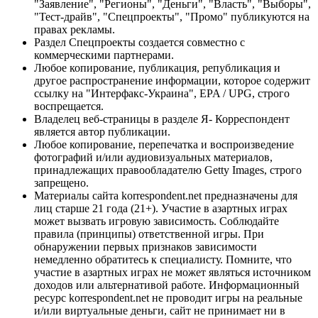
"Заявление", "Регионы", "Деньги", "Власть", "Выборы",
"Тест-драйв", "Спецпроекты", "Промо" публикуются на
правах рекламы.
Раздел Спецпроекты создается совместно с
коммерческими партнерами.
Любое копирование, публикация, републикация и
другое распространение информации, которое содержит
ссылку на "Интерфакс-Украина", EPA / UPG, строго
воспрещается.
Владелец веб-страницы в разделе Я- Корреспондент
является автор публикации.
Любое копирование, перепечатка и воспроизведение
фотографий и/или аудиовизуальных материалов,
принадлежащих правообладателю Getty Images, строго
запрещено.
Материалы сайта korrespondent.net предназначены для
лиц старше 21 года (21+). Участие в азартных играх
может вызвать игровую зависимость. Соблюдайте
правила (принципы) ответственной игры. При
обнаружении первых признаков зависимости
немедленно обратитесь к специалисту. Помните, что
участие в азартных играх не может являться источником
доходов или альтернативой работе. Информационный
ресурс korrespondent.net не проводит игры на реальные
и/или виртуальные деньги, сайт не принимает ни в