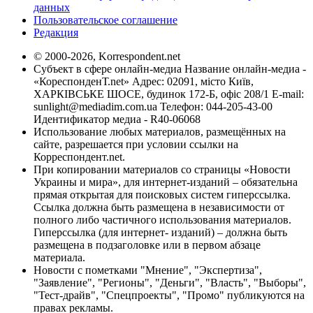
данных
Пользовательское соглашение
Редакция
© 2000-2026, Korrespondent.net
Субъект в сфере онлайн-медиа Название онлайн-медиа -
«КореспонденТ.net» Адрес: 02091, місто Київ,
ХАРКІВСЬКЕ ШОСЕ, будинок 172-Б, офіс 208/1 E-mail:
sunlight@mediadim.com.ua
Телефон: 044-205-43-00
Идентификатор медиа - R40-06068
Использование любых материалов, размещённых на
сайте, разрешается при условии ссылки на
Корреспондент.net.
При копировании материалов со страницы «Новости
Украины и мира», для интернет-изданий – обязательна
прямая открытая для поисковых систем гиперссылка.
Ссылка должна быть размещена в независимости от
полного либо частичного использования материалов.
Гиперссылка (для интернет- изданий) – должна быть
размещена в подзаголовке или в первом абзаце
материала.
Новости с пометками "Мнение", "Экспертиза",
"Заявление", "Регионы", "Деньги", "Власть", "Выборы",
"Тест-драйв", "Спецпроекты", "Промо" публикуются на
правах рекламы.