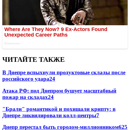
ЧИТАЙТЕ ТАКЖЕ
В Днепре вспыхнули продуктовые склады после
российского удара
24
Атака РФ: под Днепром бушует масштабный
пожар на складах
24
"Брали" романтикой и похищали крипту: в
Днепре ликвидировали колл-центры
7
Днепр перестал быть городом-миллионником
6
25