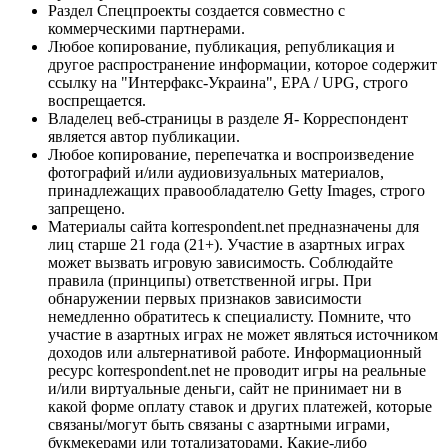
Раздел Спецпроекты создается совместно с
коммерческими партнерами.
Любое копирование, публикация, републикация и
другое распространение информации, которое содержит
ссылку на "Интерфакс-Украина", EPA / UPG, строго
воспрещается.
Владелец веб-страницы в разделе Я- Корреспондент
является автор публикации.
Любое копирование, перепечатка и воспроизведение
фотографий и/или аудиовизуальных материалов,
принадлежащих правообладателю Getty Images, строго
запрещено.
Материалы сайта korrespondent.net предназначены для
лиц старше 21 года (21+). Участие в азартных играх
может вызвать игровую зависимость. Соблюдайте
правила (принципы) ответственной игры. При
обнаружении первых признаков зависимости
немедленно обратитесь к специалисту. Помните, что
участие в азартных играх не может являться источником
доходов или альтернативой работе. Информационный
ресурс korrespondent.net не проводит игры на реальные
и/или виртуальные деньги, сайт не принимает ни в
какой форме оплату ставок и других платежей, которые
связаны/могут быть связаны с азартными играми,
букмекерами или тотализаторами. Какие-либо