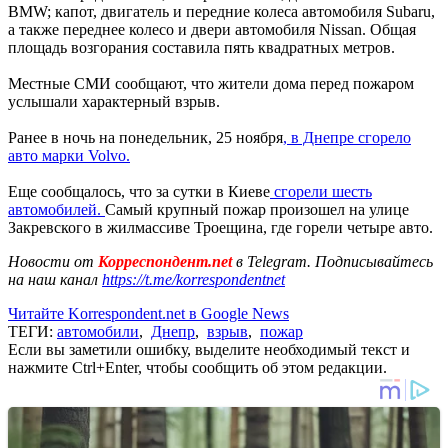
BMW; капот, двигатель и передние колеса автомобиля Subaru,
а также переднее колесо и двери автомобиля Nissan. Общая
площадь возгорания составила пять квадратных метров.
Местные СМИ сообщают, что жители дома перед пожаром
услышали характерный взрыв.
Ранее в ночь на понедельник, 25 ноября
, в Днепре сгорело
авто марки Volvo.
Еще сообщалось, что за сутки в Киеве
сгорели шесть
автомобилей.
Самый крупный пожар произошел на улице
Закревского в жилмассиве Троещина, где горели четыре авто.
Новости от
Корреспондент.net
в Telegram. Подписывайтесь
на наш канал
https://t.me/korrespondentnet
Читайте Korrespondent.net в Google News
ТЕГИ:
автомобили
,
Днепр
,
взрыв
,
пожар
Если вы заметили ошибку, выделите необходимый текст и
нажмите Ctrl+Enter, чтобы сообщить об этом редакции.