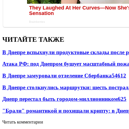
ЧИТАЙТЕ ТАКЖЕ
В Днепре вспыхнули продуктовые склады после р
Атака РФ: под Днепром бушует масштабный пожа
В Днепре замуровали отделение Сбербанка
54
6
12
В Днепре столкнулись маршрутки: шесть постра
Днепр перестал быть городом-миллионником
6
25
"Брали" романтикой и похищали крипту: в Днеп
Читать комментарии