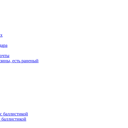
дара
почты
зины, есть раненый
с баллистикой