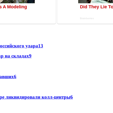
оссийского удара
13
р на складах
9
давших
6
ре ликвидировали колл-центры
6