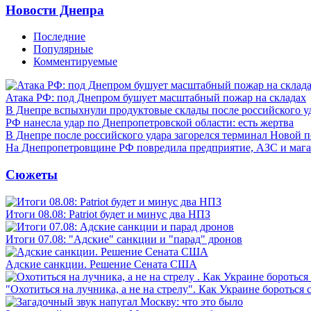
Новости Днепра
Последние
Популярные
Комментируемые
Атака РФ: под Днепром бушует масштабный пожар на складах
В Днепре вспыхнули продуктовые склады после российского у
РФ нанесла удар по Днепропетровской области: есть жертва
В Днепре после российского удара загорелся терминал Новой 
На Днепропетровщине РФ повредила предприятие, АЗС и мага
Сюжеты
Итоги 08.08: Patriot будет и минус два НПЗ
Итоги 07.08: "Адские" санкции и "парад" дронов
Адские санкции. Решение Сената США
"Охотиться на лучника, а не на стрелу". Как Украине бороться 