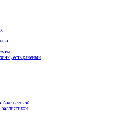
дара
почты
зины, есть раненый
с баллистикой