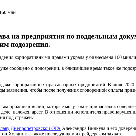
ава на предприятия по поддельным доку
им подозрения.
адения корпоративными правами украла у бизнесмена 160 милли
же сообщено о подозрении, в ближайшее время такое же подозр
родаже корпоративных прав аграрных предприятий. В июле 2020
суды заявления, чтобы после получения оговоренной оплаты приз
стам проживания лиц, которые могут быть причастны к соверш
деле, наложен арест. В отношении исполнителя правонарушения
ния под стражей.
главу Днепропетровской ОГА
Александра Вилкула и его довере
он Холдинг, а также последующем их рейдерском захвате.