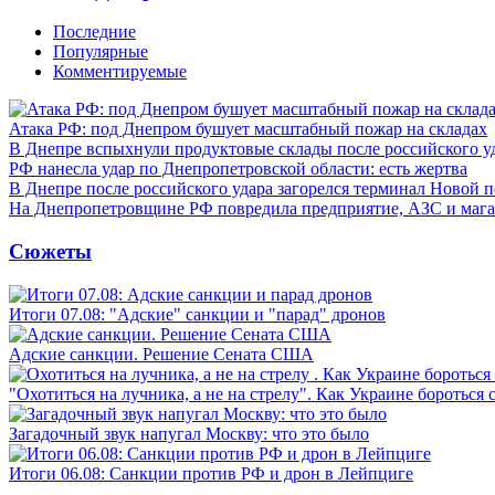
Последние
Популярные
Комментируемые
Атака РФ: под Днепром бушует масштабный пожар на складах
В Днепре вспыхнули продуктовые склады после российского у
РФ нанесла удар по Днепропетровской области: есть жертва
В Днепре после российского удара загорелся терминал Новой 
На Днепропетровщине РФ повредила предприятие, АЗС и мага
Сюжеты
Итоги 07.08: "Адские" санкции и "парад" дронов
Адские санкции. Решение Сената США
"Охотиться на лучника, а не на стрелу". Как Украине бороться 
Загадочный звук напугал Москву: что это было
Итоги 06.08: Санкции против РФ и дрон в Лейпциге