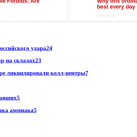
оссийского удара
24
р на складах
23
ре ликвидировали колл-центры
7
давших
5
ечка аммиака
5