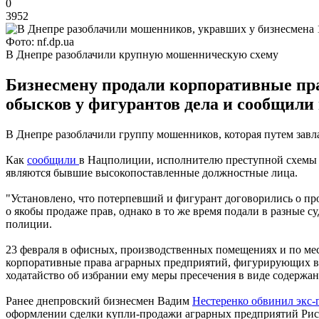
0
3952
Фото: nf.dp.ua
В Днепре разоблачили крупную мошенническую схему
Бизнесмену продали корпоративные пр
обысков у фигурантов дела и сообщили 
В Днепре разоблачили группу мошенников, которая путем завл
Как
сообщили
в Нацполиции, исполнителю преступной схемы у
являются бывшие высокопоставленные должностные лица.
"Установлено, что потерпевший и фигурант договорились о п
о якобы продаже прав, однако в то же время подали в разные 
полиции.
23 февраля в офисных, производственных помещениях и по ме
корпоративные права аграрных предприятий, фигурирующих в 
ходатайство об избрании ему меры пресечения в виде содержа
Ранее днепровский бизнесмен Вадим
Нестеренко обвинил экс-
оформлении сделки купли-продажи аграрных предприятий Рист