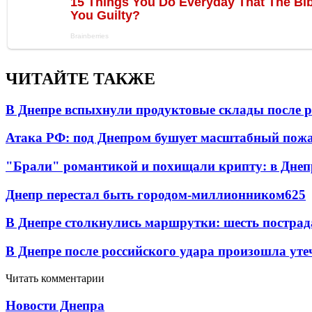
ЧИТАЙТЕ ТАКЖЕ
В Днепре вспыхнули продуктовые склады после р
Атака РФ: под Днепром бушует масштабный пожа
"Брали" романтикой и похищали крипту: в Днеп
Днепр перестал быть городом-миллионником
6
25
В Днепре столкнулись маршрутки: шесть постра
В Днепре после российского удара произошла ут
Читать комментарии
Новости Днепра