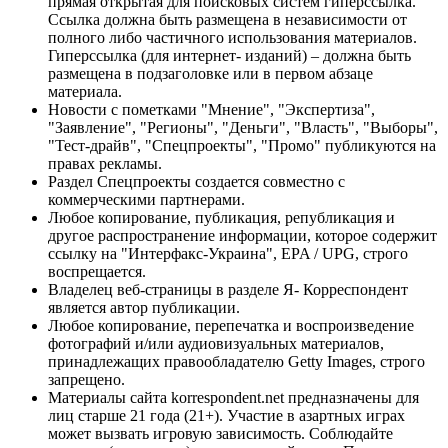
прямая открытая для поисковых систем гиперссылка.
Ссылка должна быть размещена в независимости от
полного либо частичного использования материалов.
Гиперссылка (для интернет- изданий) – должна быть
размещена в подзаголовке или в первом абзаце
материала.
Новости с пометками "Мнение", "Экспертиза",
"Заявление", "Регионы", "Деньги", "Власть", "Выборы",
"Тест-драйв", "Спецпроекты", "Промо" публикуются на
правах рекламы.
Раздел Спецпроекты создается совместно с
коммерческими партнерами.
Любое копирование, публикация, републикация и
другое распространение информации, которое содержит
ссылку на "Интерфакс-Украина", EPA / UPG, строго
воспрещается.
Владелец веб-страницы в разделе Я- Корреспондент
является автор публикации.
Любое копирование, перепечатка и воспроизведение
фотографий и/или аудиовизуальных материалов,
принадлежащих правообладателю Getty Images, строго
запрещено.
Материалы сайта korrespondent.net предназначены для
лиц старше 21 года (21+). Участие в азартных играх
может вызвать игровую зависимость. Соблюдайте