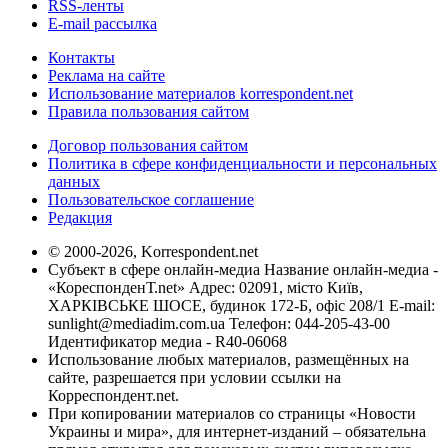
RSS-ленты
E-mail рассылка
Контакты
Реклама на сайте
Использование материалов korrespondent.net
Правила пользования сайтом
Договор пользования сайтом
Политика в сфере конфиденциальности и персональных
данных
Пользовательское соглашение
Редакция
© 2000-2026, Korrespondent.net
Субъект в сфере онлайн-медиа Название онлайн-медиа -
«КореспонденТ.net» Адрес: 02091, місто Київ,
ХАРКІВСЬКЕ ШОСЕ, будинок 172-Б, офіс 208/1 E-mail:
sunlight@mediadim.com.ua
Телефон: 044-205-43-00
Идентификатор медиа - R40-06068
Использование любых материалов, размещённых на
сайте, разрешается при условии ссылки на
Корреспондент.net.
При копировании материалов со страницы «Новости
Украины и мира», для интернет-изданий – обязательна