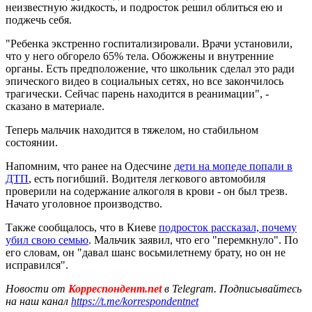
неизвестную жидкость, и подросток решил облиться ею и
поджечь себя.
"Ребенка экстренно госпитализировали. Врачи установили,
что у него обгорело 65% тела. Обожжены и внутренние
органы. Есть предположение, что школьник сделал это ради
эпического видео в социальных сетях, но все закончилось
трагически. Сейчас парень находится в реанимации", -
сказано в материале.
Теперь мальчик находится в тяжелом, но стабильном
состоянии.
Напомним, что ранее на Одесчине
дети на мопеде попали в
ДТП
, есть погибший. Водителя легкового автомобиля
проверили на содержание алкоголя в крови - он был трезв.
Начато уголовное производство.
Также сообщалось, что в Киеве
подросток рассказал, почему
убил свою семью
. Мальчик заявил, что его "перемкнуло". По
его словам, он "давал шанс восьмилетнему брату, но он не
исправился".
Новости от
Корреспондент.net
в Telegram. Подписывайтесь
на наш канал
https://t.me/korrespondentnet