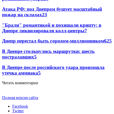
Атака РФ: под Днепром бушует масштабный
пожар на складах
23
"Брали" романтикой и похищали крипту: в
Днепре ликвидировали колл-центры
7
Днепр перестал быть городом-миллионником
6
25
В Днепре столкнулись маршрутки: шесть
пострадавших
5
В Днепре после российского удара произошла
утечка аммиака
5
Читать комментарии
Полная версия сайта
Facebook
Twitter