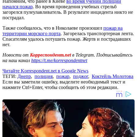
Напомним, что ранее в Киеве
во время учений полиции
начался пожар
. Во время проведения учебных стрельб
загорелся пулеулавливатель. В результате инцидента никто не
пострадал.
Также сообщалось, что в Николаеве произошел
пожар на
территории морского порта
. Загорелась транспортерная лента.
Спасателям удалось потушить пожар. Жертв и пострадавших
нет.
Новости от
Корреспондент.net
в Telegram. Подписывайтесь
на наш канал
https://t.me/korrespondentnet
Читайте Korrespondent.net в Google News
ТЕГИ:
Днепр
,
полиция
,
пожар
,
поджог
,
Коктейль Молотова
Если вы заметили ошибку, выделите необходимый текст и
нажмите Ctrl+Enter, чтобы сообщить об этом редакции.