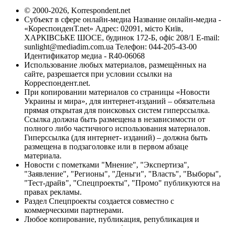
© 2000-2026, Korrespondent.net
Субъект в сфере онлайн-медиа Название онлайн-медиа -
«КореспонденТ.net» Адрес: 02091, місто Київ,
ХАРКІВСЬКЕ ШОСЕ, будинок 172-Б, офіс 208/1 E-mail:
sunlight@mediadim.com.ua
Телефон: 044-205-43-00
Идентификатор медиа - R40-06068
Использование любых материалов, размещённых на
сайте, разрешается при условии ссылки на
Корреспондент.net.
При копировании материалов со страницы «Новости
Украины и мира», для интернет-изданий – обязательна
прямая открытая для поисковых систем гиперссылка.
Ссылка должна быть размещена в независимости от
полного либо частичного использования материалов.
Гиперссылка (для интернет- изданий) – должна быть
размещена в подзаголовке или в первом абзаце
материала.
Новости с пометками "Мнение", "Экспертиза",
"Заявление", "Регионы", "Деньги", "Власть", "Выборы",
"Тест-драйв", "Спецпроекты", "Промо" публикуются на
правах рекламы.
Раздел Спецпроекты создается совместно с
коммерческими партнерами.
Любое копирование, публикация, републикация и