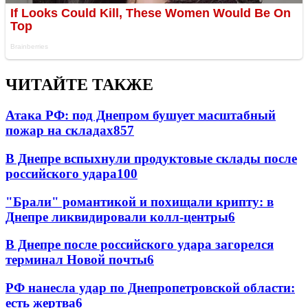
ЧИТАЙТЕ ТАКЖЕ
Атака РФ: под Днепром бушует масштабный
пожар на складах
857
В Днепре вспыхнули продуктовые склады после
российского удара
100
"Брали" романтикой и похищали крипту: в
Днепре ликвидировали колл-центры
6
В Днепре после российского удара загорелся
терминал Новой почты
6
РФ нанесла удар по Днепропетровской области:
есть жертва
6