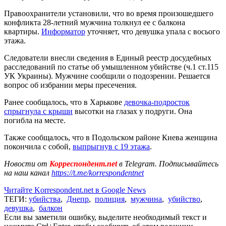
Правоохранители установили, что во время произошедшего
конфликта 28-летний мужчина толкнул ее с балкона
квартиры.
Информатор
уточняет, что девушка упала с восього
этажа.
Следователи внесли сведения в Единый реестр досудебных
расследований по статье об умышленном убийстве (ч.1 ст.115
УК Украины). Мужчине сообщили о подозрении. Решается
вопрос об избрании меры пресечения.
Ранее сообщалось, что в Харькове
девочка-подросток
спрыгнула с крыши
высотки на глазах у подруги. Она
погибла на месте.
Также сообщалось, что в Подольском районе Киева женщина
покончила с собой,
выпрыгнув с 19 этажа
.
Новости от
Корреспондент.net
в Telegram. Подписывайтесь
на наш канал
https://t.me/korrespondentnet
Читайте Korrespondent.net в Google News
ТЕГИ:
убийства
,
Днепр
,
полиция
,
мужчина
,
убийство
,
девушка
,
балкон
Если вы заметили ошибку, выделите необходимый текст и