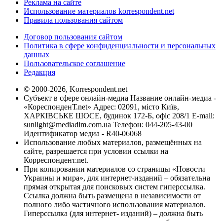
Реклама на сайте
Использование материалов korrespondent.net
Правила пользования сайтом
Договор пользования сайтом
Политика в сфере конфиденциальности и персональных
данных
Пользовательское соглашение
Редакция
© 2000-2026, Korrespondent.net
Субъект в сфере онлайн-медиа Название онлайн-медиа -
«КореспонденТ.net» Адрес: 02091, місто Київ,
ХАРКІВСЬКЕ ШОСЕ, будинок 172-Б, офіс 208/1 E-mail:
sunlight@mediadim.com.ua
Телефон: 044-205-43-00
Идентификатор медиа - R40-06068
Использование любых материалов, размещённых на
сайте, разрешается при условии ссылки на
Корреспондент.net.
При копировании материалов со страницы «Новости
Украины и мира», для интернет-изданий – обязательна
прямая открытая для поисковых систем гиперссылка.
Ссылка должна быть размещена в независимости от
полного либо частичного использования материалов.
Гиперссылка (для интернет- изданий) – должна быть