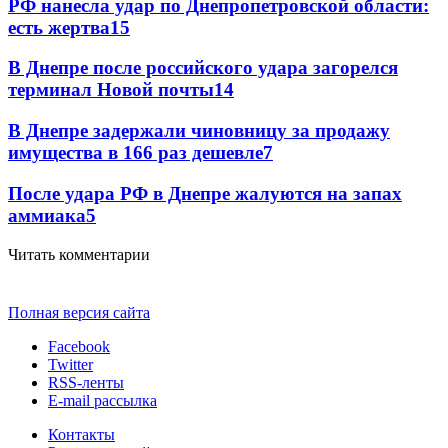
РФ нанесла удар по Днепропетровской области:
есть жертва
15
В Днепре после российского удара загорелся
терминал Новой почты
14
В Днепре задержали чиновницу за продажу
имущества в 166 раз дешевле
7
После удара РФ в Днепре жалуются на запах
аммиака
5
Читать комментарии
Полная версия сайта
Facebook
Twitter
RSS-ленты
E-mail рассылка
Контакты