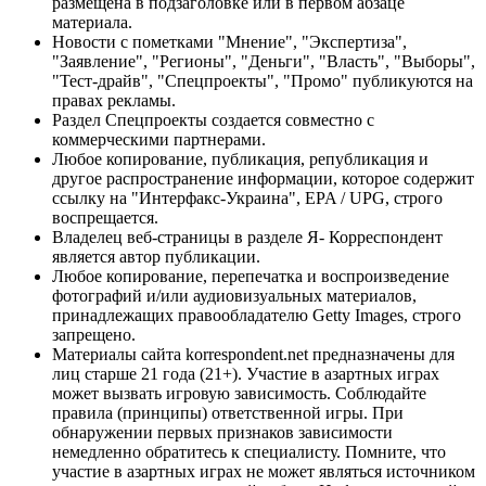
размещена в подзаголовке или в первом абзаце
материала.
Новости с пометками "Мнение", "Экспертиза",
"Заявление", "Регионы", "Деньги", "Власть", "Выборы",
"Тест-драйв", "Спецпроекты", "Промо" публикуются на
правах рекламы.
Раздел Спецпроекты создается совместно с
коммерческими партнерами.
Любое копирование, публикация, републикация и
другое распространение информации, которое содержит
ссылку на "Интерфакс-Украина", EPA / UPG, строго
воспрещается.
Владелец веб-страницы в разделе Я- Корреспондент
является автор публикации.
Любое копирование, перепечатка и воспроизведение
фотографий и/или аудиовизуальных материалов,
принадлежащих правообладателю Getty Images, строго
запрещено.
Материалы сайта korrespondent.net предназначены для
лиц старше 21 года (21+). Участие в азартных играх
может вызвать игровую зависимость. Соблюдайте
правила (принципы) ответственной игры. При
обнаружении первых признаков зависимости
немедленно обратитесь к специалисту. Помните, что
участие в азартных играх не может являться источником