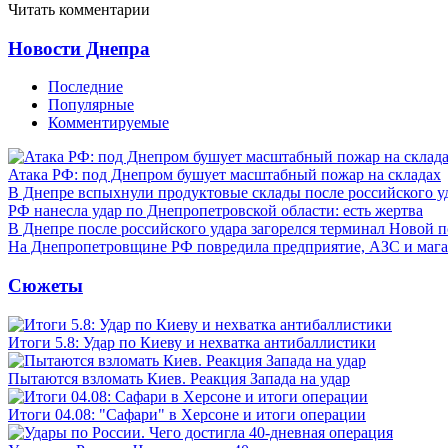
Читать комментарии
Новости Днепра
Последние
Популярные
Комментируемые
Атака РФ: под Днепром бушует масштабный пожар на складах
В Днепре вспыхнули продуктовые склады после российского у
РФ нанесла удар по Днепропетровской области: есть жертва
В Днепре после российского удара загорелся терминал Новой 
На Днепропетровщине РФ повредила предприятие, АЗС и мага
Сюжеты
Итоги 5.8: Удар по Киеву и нехватка антибаллистики
Пытаются взломать Киев. Реакция Запада на удар
Итоги 04.08: "Сафари" в Херсоне и итоги операции