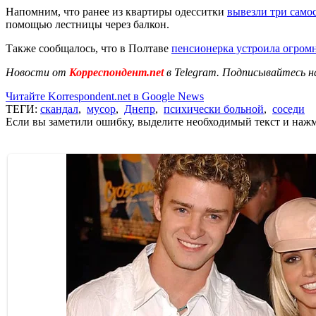
Напомним, что ранее из квартиры одесситки
вывезли три само
помощью лестницы через балкон.
Также сообщалось, что в Полтаве
пенсионерка устроила огром
Новости от
Корреспондент.net
в Telegram. Подписывайтесь н
Читайте Korrespondent.net в Google News
ТЕГИ:
скандал
,
мусор
,
Днепр
,
психически больной
,
соседи
Если вы заметили ошибку, выделите необходимый текст и нажми