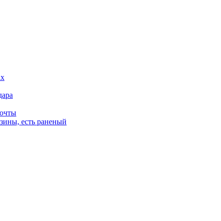
дара
почты
зины, есть раненый