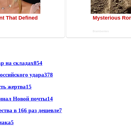
р на складах
854
оссийского удара
378
сть жертва
15
минал Новой почты
14
ства в 166 раз дешевле
7
иака
5