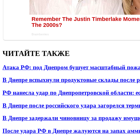
ЧИТАЙТЕ ТАКЖЕ
Атака РФ: под Днепром бушует масштабный пожа
В Днепре вспыхнули продуктовые склады после р
РФ нанесла удар по Днепропетровской области: е
В Днепре после российского удара загорелся тер
В Днепре задержали чиновницу за продажу имуще
После удара РФ в Днепре жалуются на запах амм