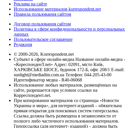
Реклама на сайте
Использование материалов korrespondent.net
Правила пользования сайтом
Договор пользования сайтом
Политика в сфере конфиденциальности и персональных
данных
Пользовательское соглашение
Редакция
© 2000-2026, Korrespondent.net
Субъект в сфере онлайн-медиа Название онлайн-медиа -
«КореспонденТ.net» Адрес: 02091, місто Київ,
ХАРКІВСЬКЕ ШОСЕ, будинок 172-Б, офіс 208/1 E-mail:
sunlight@mediadim.com.ua
Телефон: 044-205-43-00
Идентификатор медиа - R40-06068
Использование любых материалов, размещённых на
сайте, разрешается при условии ссылки на
Корреспондент.net.
При копировании материалов со страницы «Новости
Украины и мира», для интернет-изданий – обязательна
прямая открытая для поисковых систем гиперссылка.
Ссылка должна быть размещена в независимости от
полного либо частичного использования материалов.
Гиперссылка (для интернет- изданий) – должна быть