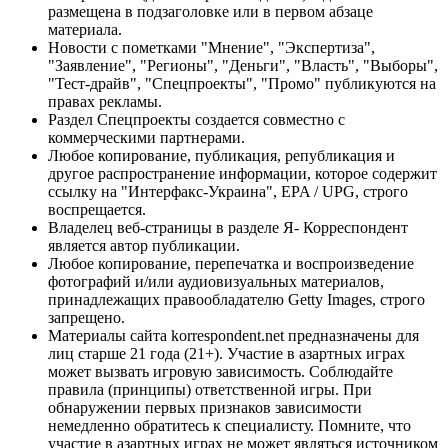
размещена в подзаголовке или в первом абзаце
материала.
Новости с пометками "Мнение", "Экспертиза",
"Заявление", "Регионы", "Деньги", "Власть", "Выборы",
"Тест-драйв", "Спецпроекты", "Промо" публикуются на
правах рекламы.
Раздел Спецпроекты создается совместно с
коммерческими партнерами.
Любое копирование, публикация, републикация и
другое распространение информации, которое содержит
ссылку на "Интерфакс-Украина", EPA / UPG, строго
воспрещается.
Владелец веб-страницы в разделе Я- Корреспондент
является автор публикации.
Любое копирование, перепечатка и воспроизведение
фотографий и/или аудиовизуальных материалов,
принадлежащих правообладателю Getty Images, строго
запрещено.
Материалы сайта korrespondent.net предназначены для
лиц старше 21 года (21+). Участие в азартных играх
может вызвать игровую зависимость. Соблюдайте
правила (принципы) ответственной игры. При
обнаружении первых признаков зависимости
немедленно обратитесь к специалисту. Помните, что
участие в азартных играх не может являться источником