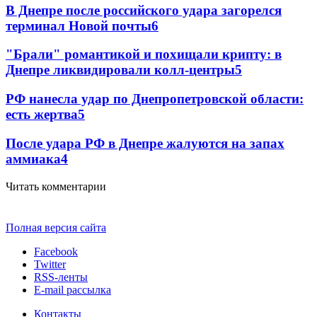
В Днепре после российского удара загорелся
терминал Новой почты
6
"Брали" романтикой и похищали крипту: в
Днепре ликвидировали колл-центры
5
РФ нанесла удар по Днепропетровской области:
есть жертва
5
После удара РФ в Днепре жалуются на запах
аммиака
4
Читать комментарии
Полная версия сайта
Facebook
Twitter
RSS-ленты
E-mail рассылка
Контакты