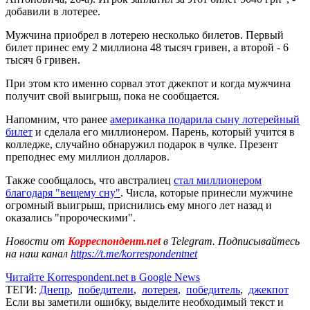
добавили в лотерее.
Мужчина приобрел в лотерею несколько билетов. Первый
билет принес ему 2 миллиона 48 тысяч гривен, а второй - 6
тысяч 6 гривен.
При этом кто именно сорвал этот джекпот и когда мужчина
получит свой выигрыш, пока не сообщается.
Напомним, что ранее
американка подарила сыну лотерейный
билет
и сделала его миллионером. Парень, который учится в
колледже, случайно обнаружил подарок в чулке. Презент
преподнес ему миллион долларов.
Также сообщалось, что австралиец
стал миллионером
благодаря "вещему сну"
. Числа, которые принесли мужчине
огромный выигрыш, приснились ему много лет назад и
оказались "пророческими".
Новости от
Корреспондент.net
в Telegram. Подписывайтесь
на наш канал
https://t.me/korrespondentnet
Читайте Korrespondent.net в Google News
ТЕГИ:
Днепр
,
победители
,
лотерея
,
победитель
,
джекпот
Если вы заметили ошибку, выделите необходимый текст и