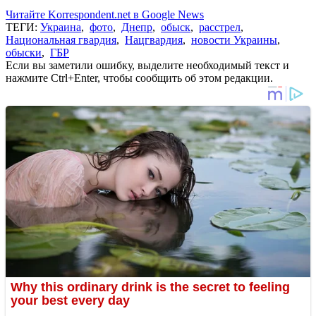
Читайте Korrespondent.net в Google News
ТЕГИ:
Украина
,
фото
,
Днепр
,
обыск
,
расстрел
,
Национальная гвардия
,
Нацгвардия
,
новости Украины
,
обыски
,
ГБР
Если вы заметили ошибку, выделите необходимый текст и
нажмите Ctrl+Enter, чтобы сообщить об этом редакции.