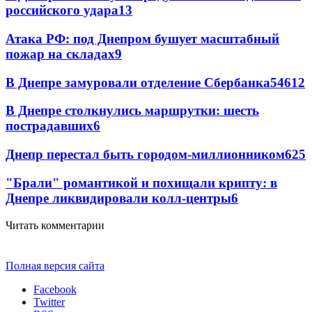
российского удара
13
Атака РФ: под Днепром бушует масштабный
пожар на складах
9
В Днепре замуровали отделение Сбербанка
54
6
12
В Днепре столкнулись маршрутки: шесть
пострадавших
6
Днепр перестал быть городом-миллионником
6
25
"Брали" романтикой и похищали крипту: в
Днепре ликвидировали колл-центры
6
Читать комментарии
Полная версия сайта
Facebook
Twitter