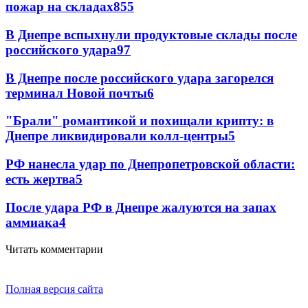
пожар на складах
855
В Днепре вспыхнули продуктовые склады после
российского удара
97
В Днепре после российского удара загорелся
терминал Новой почты
6
"Брали" романтикой и похищали крипту: в
Днепре ликвидировали колл-центры
5
РФ нанесла удар по Днепропетровской области:
есть жертва
5
После удара РФ в Днепре жалуются на запах
аммиака
4
Читать комментарии
Полная версия сайта