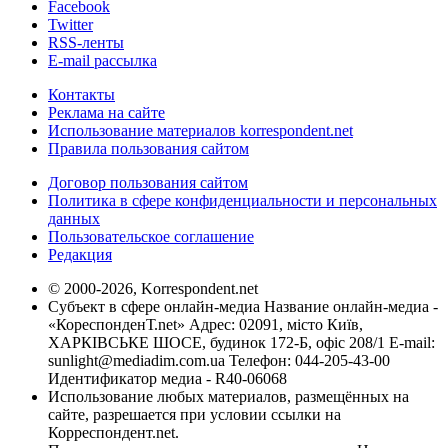
Facebook
Twitter
RSS-ленты
E-mail рассылка
Контакты
Реклама на сайте
Использование материалов korrespondent.net
Правила пользования сайтом
Договор пользования сайтом
Политика в сфере конфиденциальности и персональных
данных
Пользовательское соглашение
Редакция
© 2000-2026, Korrespondent.net
Субъект в сфере онлайн-медиа Название онлайн-медиа -
«КореспонденТ.net» Адрес: 02091, місто Київ,
ХАРКІВСЬКЕ ШОСЕ, будинок 172-Б, офіс 208/1 E-mail:
sunlight@mediadim.com.ua
Телефон: 044-205-43-00
Идентификатор медиа - R40-06068
Использование любых материалов, размещённых на
сайте, разрешается при условии ссылки на
Корреспондент.net.