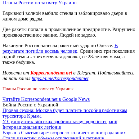
Планы России по захвату Украины
Взрывной волной выбило стекла и заблокировало двери в
жилом доме рядом.
Две ракеты попали в промышленное предприятие. Разрушено
производственное здание. Людей не задело.
Накануне Россия нанесла ракетный удар по Одессе.
В
результате погибли восемь человек
. Среди них три поколения
одной семьи - трехмесячная девочка, ее 28-летняя мама, а
также бабушка.
Новости от
Корреспондент.net
в Telegram. Подписывайтесь
на наш канал
https://t.me/korrespondentnet
Планы России по захвату Украины
Читайте Korrespondent.net в Google News
Война России с Украиной
Провал сезона: Москва будет платить пособия работникам
турсектора Крыма
У Сухопутних військах зробили заяву щодо інтеграції
Інтернаціональних легіонів
Взрыв в Сыктывкаре: возросло количество пострадавших
Стали известны объемы отключений в пятницу