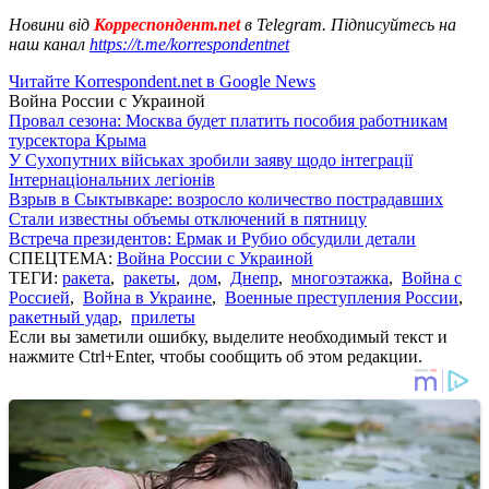
Новини від
Корреспондент.net
в Telegram. Підписуйтесь на
наш канал
https://t.me/korrespondentnet
Читайте Korrespondent.net в Google News
Война России с Украиной
Провал сезона: Москва будет платить пособия работникам
турсектора Крыма
У Сухопутних військах зробили заяву щодо інтеграції
Інтернаціональних легіонів
Взрыв в Сыктывкаре: возросло количество пострадавших
Стали известны объемы отключений в пятницу
Встреча президентов: Ермак и Рубио обсудили детали
СПЕЦТЕМА:
Война России с Украиной
ТЕГИ:
ракета
,
ракеты
,
дом
,
Днепр
,
многоэтажка
,
Война с
Россией
,
Война в Украине
,
Военные преступления России
,
ракетный удар
,
прилеты
Если вы заметили ошибку, выделите необходимый текст и
нажмите Ctrl+Enter, чтобы сообщить об этом редакции.