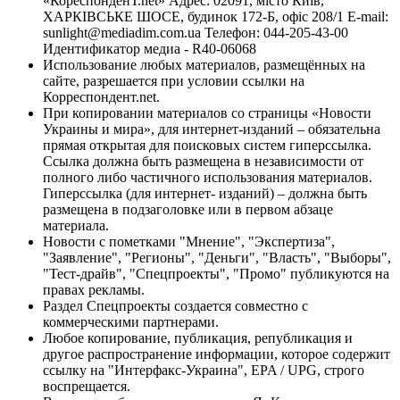
«КореспонденТ.net» Адрес: 02091, місто Київ,
ХАРКІВСЬКЕ ШОСЕ, будинок 172-Б, офіс 208/1 E-mail:
sunlight@mediadim.com.ua
Телефон: 044-205-43-00
Идентификатор медиа - R40-06068
Использование любых материалов, размещённых на
сайте, разрешается при условии ссылки на
Корреспондент.net.
При копировании материалов со страницы «Новости
Украины и мира», для интернет-изданий – обязательна
прямая открытая для поисковых систем гиперссылка.
Ссылка должна быть размещена в независимости от
полного либо частичного использования материалов.
Гиперссылка (для интернет- изданий) – должна быть
размещена в подзаголовке или в первом абзаце
материала.
Новости с пометками "Мнение", "Экспертиза",
"Заявление", "Регионы", "Деньги", "Власть", "Выборы",
"Тест-драйв", "Спецпроекты", "Промо" публикуются на
правах рекламы.
Раздел Спецпроекты создается совместно с
коммерческими партнерами.
Любое копирование, публикация, републикация и
другое распространение информации, которое содержит
ссылку на "Интерфакс-Украина", EPA / UPG, строго
воспрещается.