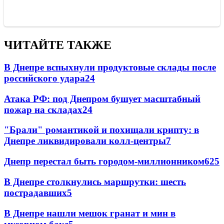
ЧИТАЙТЕ ТАКЖЕ
В Днепре вспыхнули продуктовые склады после
российского удара
24
Атака РФ: под Днепром бушует масштабный
пожар на складах
24
"Брали" романтикой и похищали крипту: в
Днепре ликвидировали колл-центры
7
Днепр перестал быть городом-миллионником
6
25
В Днепре столкнулись маршрутки: шесть
пострадавших
5
В Днепре нашли мешок гранат и мин в