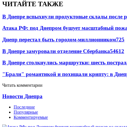
ЧИТАЙТЕ ТАКЖЕ
В Днепре вспыхнули продуктовые склады после р
Атака РФ: под Днепром бушует масштабный пожа
Днепр перестал быть городом-миллионником
7
25
В Днепре замуровали отделение Сбербанка
54
6
12
В Днепре столкнулись маршрутки: шесть постра
"Брали" романтикой и похищали крипту: в Днеп
Читать комментарии
Новости Днепра
Последние
Популярные
Комментируемые