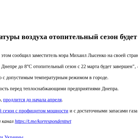
туры воздуха отопительный сезон будет
б этом сообщил заместитель мэра Михаил Лысенко на своей стра
непре до 8°C отопительный сезон с 22 марта будет завершен", -
но с допустимым температурным режимом в городе.
енность перед теплоснабжающими предприятиями Днепра.
о,
продлится до начала апреля
.
й сезон с профицитом мощности
и с достаточными запасами газа 
ш канал
https://t.me/korrespondentnet
ти Украины