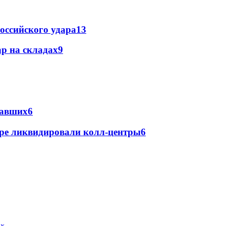
оссийского удара
13
р на складах
9
давших
6
ре ликвидировали колл-центры
6