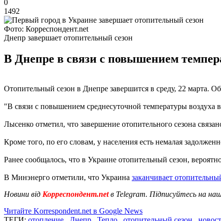
0
1492
Фото: Корреспондент.net
Днепр завершает отопительный сезон
В Днепре в связи с повышением темпера
Отопительный сезон в Днепре завершится в среду, 22 марта. О
"В связи с повышением среднесуточной температуры воздуха в Д
Лысенко отметил, что завершение отопительного сезона связа
Кроме того, по его словам, у населения есть немалая задолж
Ранее сообщалось, что в Украине отопительный сезон, вероятн
В Минэнерго отметили, что Украина
заканчивает отопительны
Новини від
Корреспондент.net
в Telegram. Підписуйтесь на на
Читайте Korrespondent.net в Google News
ТЕГИ:
отопление
,
Днепр
,
Тепло
,
отопительный сезон
,
новос