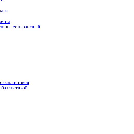
дара
почты
зины, есть раненый
с баллистикой