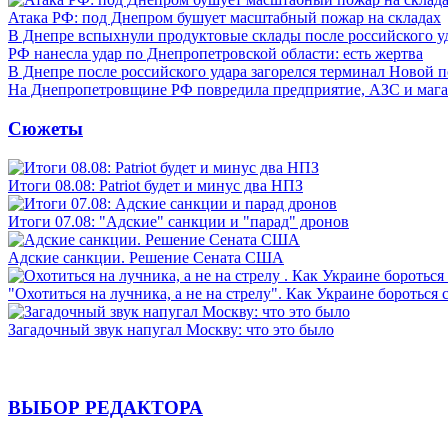
Атака РФ: под Днепром бушует масштабный пожар на складах
В Днепре вспыхнули продуктовые склады после российского у
РФ нанесла удар по Днепропетровской области: есть жертва
В Днепре после российского удара загорелся терминал Новой 
На Днепропетровщине РФ повредила предприятие, АЗС и мага
Сюжеты
Итоги 08.08: Patriot будет и минус два НПЗ
Итоги 07.08: "Адские" санкции и "парад" дронов
Адские санкции. Решение Сената США
"Охотиться на лучника, а не на стрелу". Как Украине бороться 
Загадочный звук напугал Москву: что это было
ВЫБОР РЕДАКТОРА