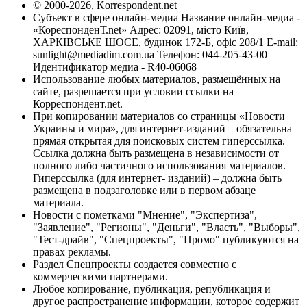
© 2000-2026, Korrespondent.net
Субъект в сфере онлайн-медиа Название онлайн-медиа -
«КореспонденТ.net» Адрес: 02091, місто Київ,
ХАРКІВСЬКЕ ШОСЕ, будинок 172-Б, офіс 208/1 E-mail:
sunlight@mediadim.com.ua
Телефон: 044-205-43-00
Идентификатор медиа - R40-06068
Использование любых материалов, размещённых на
сайте, разрешается при условии ссылки на
Корреспондент.net.
При копировании материалов со страницы «Новости
Украины и мира», для интернет-изданий – обязательна
прямая открытая для поисковых систем гиперссылка.
Ссылка должна быть размещена в независимости от
полного либо частичного использования материалов.
Гиперссылка (для интернет- изданий) – должна быть
размещена в подзаголовке или в первом абзаце
материала.
Новости с пометками "Мнение", "Экспертиза",
"Заявление", "Регионы", "Деньги", "Власть", "Выборы",
"Тест-драйв", "Спецпроекты", "Промо" публикуются на
правах рекламы.
Раздел Спецпроекты создается совместно с
коммерческими партнерами.
Любое копирование, публикация, републикация и
другое распространение информации, которое содержит