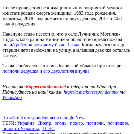
После проведения реанимационных мероприятий медики
констатировали смерть женщины, 1983 года рождения,
мальчика, 2018 года рождения и двух девочек, 2017 и 2021
годов рождения.
Накануне стало известно, что в селе Лучинчик Могилев-
Подольского района Винницкой области во время пожара
погиб ребенок, которому было 3 года
. Когда начался пожар,
старшие дети выбежали на улицу, а младшая девочка осталась
в доме.
Также сообщалось, что во Львовской области при пожаре
погибли дедушка и его двухлетняя внучка.
Новини від
Корреспондент.net
в Telegram та WhatsApp.
Підписуйтесь на наші канали
https://t.me/korrespondentnet
та
WhatsApp
Читайте Korrespondent.net в Google News
ТЕГИ:
Украина
,
Днепр
,
огонь
,
пожар
,
погибли
,
погибшие
,
новости Украины
,
ГСЧС
Если вы заметили ошибку, выделите необходимый текст и