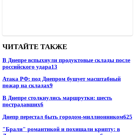
ЧИТАЙТЕ ТАКЖЕ
В Днепре вспыхнули продуктовые склады после
российского удара
13
Атака РФ: под Днепром бушует масштабный
пожар на складах
9
В Днепре столкнулись маршрутки: шесть
пострадавших
6
Днепр перестал быть городом-миллионником
6
25
"Брали" романтикой и похищали крипту: в