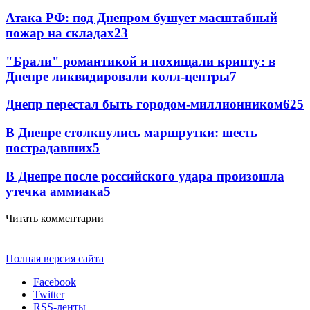
Атака РФ: под Днепром бушует масштабный
пожар на складах
23
"Брали" романтикой и похищали крипту: в
Днепре ликвидировали колл-центры
7
Днепр перестал быть городом-миллионником
6
25
В Днепре столкнулись маршрутки: шесть
пострадавших
5
В Днепре после российского удара произошла
утечка аммиака
5
Читать комментарии
Полная версия сайта
Facebook
Twitter
RSS-ленты