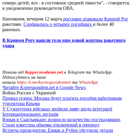
семеро детей, все - в состоянии средней тяжести", - говорится.
в уведомлении руководителя ОВА.
Напомним, вечером 12 марта
россияне атаковали Кривой Рог
ракетами.
Сообщалось о четырех погибших
и более 40
раненых.
В Кривом Роге нашли тело еще одной жертвы ракетного
удара
Новини від
Корреспондент.net
в Telegram та WhatsApp.
Підписуйтесь на наші
канали
https://t.me/korrespondentnet
та
WhatsApp
Читайте Korrespondent.net в Google News
Война России с Украиной
Провал сезона: Москва будет платить пособия работникам
турсектора Крыма
У Сухопутних військах зробили заяву щодо інтеграції
Інтернаціональних легіонів
Взрыв в Сыктывкаре: возросло количество пострадавших
Стали известны объемы отключений в пятницу
Встреча президентов: Ермак и Рубио обсудили детали