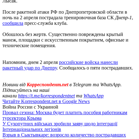
Лысак.
После ракетной атаки РФ по Днепропетровской области в
ночь на 2 апреля пострадала тренировочная база СК
Днепр-1
,
сообщила
пресс-служба клуба.
Обошлось без жертв. Существенно повреждены крытый
манеж, площадки с искусственным покрытием, офисные и
технические помещения.
Напомним, днем 2 апреля
российские войска нанесли
ракетный удар по Днепру
. Сообщалось о пяти пострадавших.
Новини від
Корреспондент.net
в Telegram та WhatsApp.
Підписуйтесь на наші
канали
https://t.me/korrespondentnet
та
WhatsApp
Читайте Korrespondent.net в Google News
Война России с Украиной
Провал сезона: Москва будет платить пособия работникам
турсектора Крыма
У Сухопутних військах зробили заяву щодо інтеграції
Інтернаціональних легіонів
Взрыв в Сыктывкаре: возросло количество пострадавших