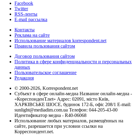
Facebook
Twitter
RSS-ленты
E-mail рассылка
Контакты
Реклама на сайте
Использование материалов korrespondent.net
Правила пользования сайтом
Договор пользования сайтом
Политика в сфере конфиденциальности и персональных
данных
Пользовательское соглашение
Редакция
© 2000-2026, Korrespondent.net
Субъект в сфере онлайн-медиа Название онлайн-медиа -
«КореспонденТ.net» Адрес: 02091, місто Київ,
ХАРКІВСЬКЕ ШОСЕ, будинок 172-Б, офіс 208/1 E-mail:
sunlight@mediadim.com.ua
Телефон: 044-205-43-00
Идентификатор медиа - R40-06068
Использование любых материалов, размещённых на
сайте, разрешается при условии ссылки на
Корреспондент.net.