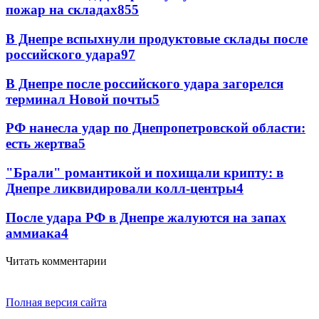
пожар на складах
855
В Днепре вспыхнули продуктовые склады после
российского удара
97
В Днепре после российского удара загорелся
терминал Новой почты
5
РФ нанесла удар по Днепропетровской области:
есть жертва
5
"Брали" романтикой и похищали крипту: в
Днепре ликвидировали колл-центры
4
После удара РФ в Днепре жалуются на запах
аммиака
4
Читать комментарии
Полная версия сайта