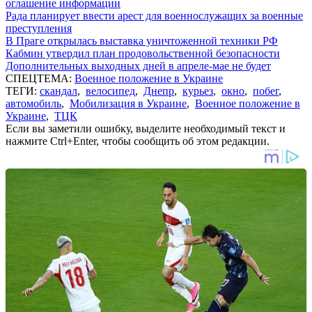
оглашение информации
Рада планирует ввести арест для военнослужащих за военные
преступления
В Праге открылась выставка уничтоженной техники РФ
Кабмин утвердил план продовольственной безопасности
Дополнительных выходных дней в апреле-мае не будет
СПЕЦТЕМА:
Военное положение в Украине
ТЕГИ:
скандал
,
велосипед
,
Днепр
,
курьез
,
окно
,
побег
,
автомобиль
,
Мобилизация в Украине
,
Военное положение в
Украине
,
ТЦК
Если вы заметили ошибку, выделите необходимый текст и
нажмите Ctrl+Enter, чтобы сообщить об этом редакции.