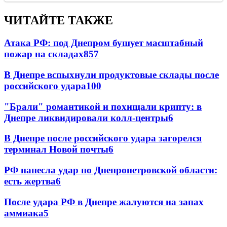
ЧИТАЙТЕ ТАКЖЕ
Атака РФ: под Днепром бушует масштабный
пожар на складах
857
В Днепре вспыхнули продуктовые склады после
российского удара
100
"Брали" романтикой и похищали крипту: в
Днепре ликвидировали колл-центры
6
В Днепре после российского удара загорелся
терминал Новой почты
6
РФ нанесла удар по Днепропетровской области:
есть жертва
6
После удара РФ в Днепре жалуются на запах
аммиака
5