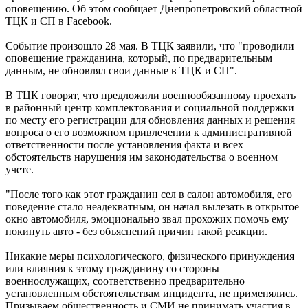
оповещению. Об этом сообщает Днепропетровский областной
ТЦК и СП в Facebook.
Событие произошло 28 мая. В ТЦК заявили, что "проводили
оповещение гражданина, который, по предварительным
данным, не обновлял свои данные в ТЦК и СП".
В ТЦК говорят, что предложили военнообязанному проехать
в районный центр комплектования и социальной поддержки
по месту его регистрации для обновления данных и решения
вопроса о его возможном привлечении к административной
ответственности после установления факта и всех
обстоятельств нарушения им законодательства о военном
учете.
"После того как этот гражданин сел в салон автомобиля, его
поведение стало неадекватным, он начал вылезать в открытое
окно автомобиля, эмоционально звал прохожих помочь ему
покинуть авто - без объяснений причин такой реакции.
Никакие меры психологического, физического принуждения
или влияния к этому гражданину со стороны
военнослужащих, соответственно предварительно
установленным обстоятельствам инцидента, не применялись.
Призываем общественность и СМИ не принимать участия в