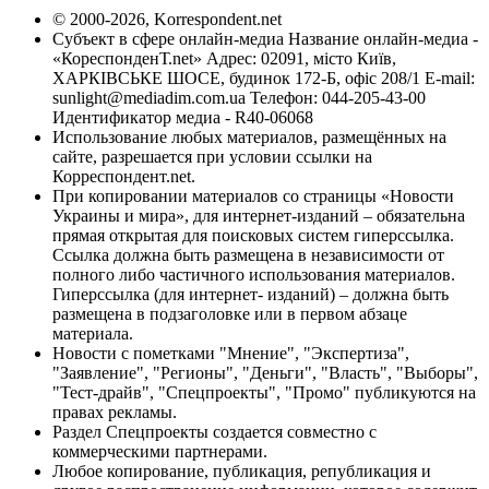
© 2000-2026, Korrespondent.net
Субъект в сфере онлайн-медиа Название онлайн-медиа -
«КореспонденТ.net» Адрес: 02091, місто Київ,
ХАРКІВСЬКЕ ШОСЕ, будинок 172-Б, офіс 208/1 E-mail:
sunlight@mediadim.com.ua
Телефон: 044-205-43-00
Идентификатор медиа - R40-06068
Использование любых материалов, размещённых на
сайте, разрешается при условии ссылки на
Корреспондент.net.
При копировании материалов со страницы «Новости
Украины и мира», для интернет-изданий – обязательна
прямая открытая для поисковых систем гиперссылка.
Ссылка должна быть размещена в независимости от
полного либо частичного использования материалов.
Гиперссылка (для интернет- изданий) – должна быть
размещена в подзаголовке или в первом абзаце
материала.
Новости с пометками "Мнение", "Экспертиза",
"Заявление", "Регионы", "Деньги", "Власть", "Выборы",
"Тест-драйв", "Спецпроекты", "Промо" публикуются на
правах рекламы.
Раздел Спецпроекты создается совместно с
коммерческими партнерами.
Любое копирование, публикация, републикация и