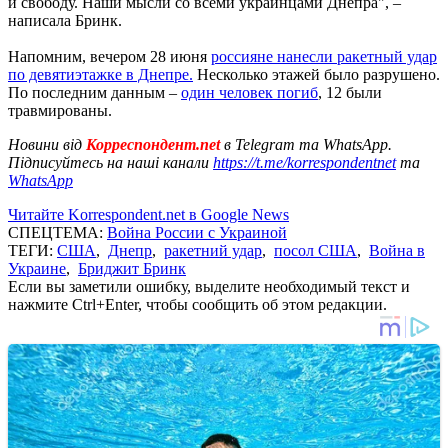
и свободу. Наши мысли со всеми украинцами Днепра", –
написала Бринк.
Напомним, вечером 28 июня
россияне нанесли ракетный удар
по девятиэтажке в Днепре.
Несколько этажей было разрушено.
По последним данным –
один человек погиб
, 12 были
травмированы.
Новини від
Корреспондент.net
в Telegram та WhatsApp.
Підписуйтесь на наші канали
https://t.me/korrespondentnet
та
WhatsApp
Читайте Korrespondent.net в Google News
СПЕЦТЕМА:
Война России с Украиной
ТЕГИ:
США
,
Днепр
,
ракетний удар
,
посол США
,
Война в
Украине
,
Бриджит Бринк
Если вы заметили ошибку, выделите необходимый текст и
нажмите Ctrl+Enter, чтобы сообщить об этом редакции.