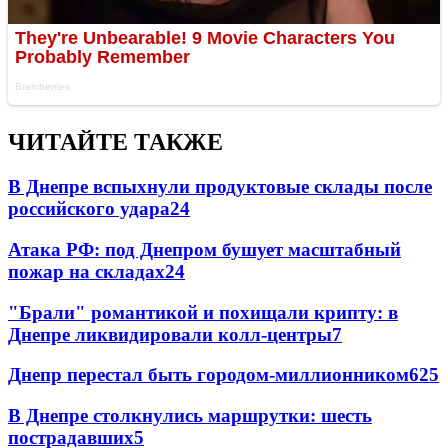
ЧИТАЙТЕ ТАКЖЕ
В Днепре вспыхнули продуктовые склады после
российского удара
24
Атака РФ: под Днепром бушует масштабный
пожар на складах
24
"Брали" романтикой и похищали крипту: в
Днепре ликвидировали колл-центры
7
Днепр перестал быть городом-миллионником
6
25
В Днепре столкнулись маршрутки: шесть
пострадавших
5