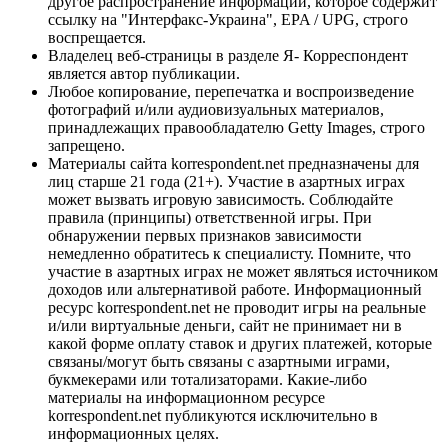
другое распространение информации, которое содержит
ссылку на "Интерфакс-Украина", EPA / UPG, строго
воспрещается.
Владелец веб-страницы в разделе Я- Корреспондент
является автор публикации.
Любое копирование, перепечатка и воспроизведение
фотографий и/или аудиовизуальных материалов,
принадлежащих правообладателю Getty Images, строго
запрещено.
Материалы сайта korrespondent.net предназначены для
лиц старше 21 года (21+). Участие в азартных играх
может вызвать игровую зависимость. Соблюдайте
правила (принципы) ответственной игры. При
обнаружении первых признаков зависимости
немедленно обратитесь к специалисту. Помните, что
участие в азартных играх не может являться источником
доходов или альтернативой работе. Информационный
ресурс korrespondent.net не проводит игры на реальные
и/или виртуальные деньги, сайт не принимает ни в
какой форме оплату ставок и других платежей, которые
связаны/могут быть связаны с азартными играми,
букмекерами или тотализаторами. Какие-либо
материалы на информационном ресурсе
korrespondent.net публикуются исключительно в
информационных целях.