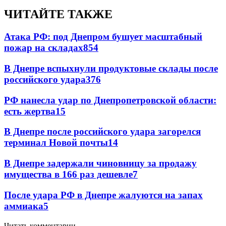
ЧИТАЙТЕ ТАКЖЕ
Атака РФ: под Днепром бушует масштабный
пожар на складах
854
В Днепре вспыхнули продуктовые склады после
российского удара
376
РФ нанесла удар по Днепропетровской области:
есть жертва
15
В Днепре после российского удара загорелся
терминал Новой почты
14
В Днепре задержали чиновницу за продажу
имущества в 166 раз дешевле
7
После удара РФ в Днепре жалуются на запах
аммиака
5
Читать комментарии