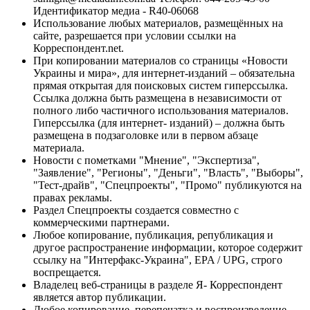
Идентификатор медиа - R40-06068
Использование любых материалов, размещённых на
сайте, разрешается при условии ссылки на
Корреспондент.net.
При копировании материалов со страницы «Новости
Украины и мира», для интернет-изданий – обязательна
прямая открытая для поисковых систем гиперссылка.
Ссылка должна быть размещена в независимости от
полного либо частичного использования материалов.
Гиперссылка (для интернет- изданий) – должна быть
размещена в подзаголовке или в первом абзаце
материала.
Новости с пометками "Мнение", "Экспертиза",
"Заявление", "Регионы", "Деньги", "Власть", "Выборы",
"Тест-драйв", "Спецпроекты", "Промо" публикуются на
правах рекламы.
Раздел Спецпроекты создается совместно с
коммерческими партнерами.
Любое копирование, публикация, републикация и
другое распространение информации, которое содержит
ссылку на "Интерфакс-Украина", EPA / UPG, строго
воспрещается.
Владелец веб-страницы в разделе Я- Корреспондент
является автор публикации.
Любое копирование, перепечатка и воспроизведение