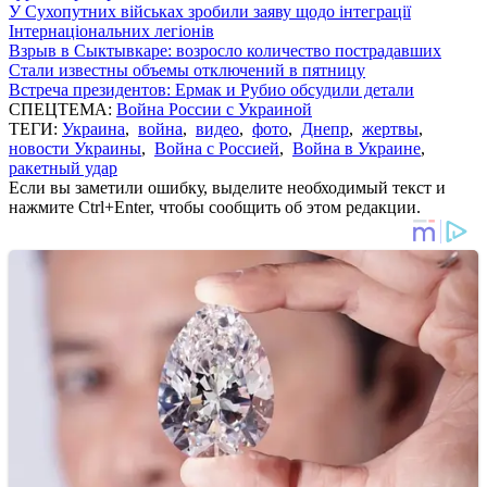
У Сухопутних військах зробили заяву щодо інтеграції
Інтернаціональних легіонів
Взрыв в Сыктывкаре: возросло количество пострадавших
Стали известны объемы отключений в пятницу
Встреча президентов: Ермак и Рубио обсудили детали
СПЕЦТЕМА:
Война России с Украиной
ТЕГИ:
Украина
,
война
,
видео
,
фото
,
Днепр
,
жертвы
,
новости Украины
,
Война с Россией
,
Война в Украине
,
ракетный удар
Если вы заметили ошибку, выделите необходимый текст и
нажмите Ctrl+Enter, чтобы сообщить об этом редакции.