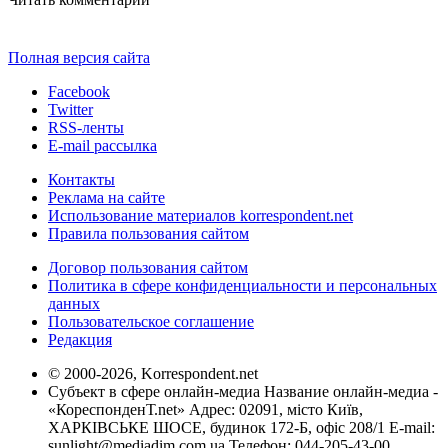
Полная версия сайта
Facebook
Twitter
RSS-ленты
E-mail рассылка
Контакты
Реклама на сайте
Использование материалов korrespondent.net
Правила пользования сайтом
Договор пользования сайтом
Политика в сфере конфиденциальности и персональных
данных
Пользовательское соглашение
Редакция
© 2000-2026, Korrespondent.net
Субъект в сфере онлайн-медиа Название онлайн-медиа -
«КореспонденТ.net» Адрес: 02091, місто Київ,
ХАРКІВСЬКЕ ШОСЕ, будинок 172-Б, офіс 208/1 E-mail:
sunlight@mediadim.com.ua
Телефон: 044-205-43-00