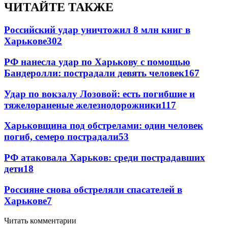
ЧИТАЙТЕ ТАКЖЕ
Российский удар уничтожил 8 млн книг в
Харькове
302
РФ нанесла удар по Харькову с помощью
Бандеролли: пострадали девять человек
167
Удар по вокзалу Лозовой: есть погибшие и
тяжелораненые железнодорожники
117
Харьковщина под обстрелами: один человек
погиб, семеро пострадали
53
РФ атаковала Харьков: среди пострадавших
дети
18
Россияне снова обстреляли спасателей в
Харькове
7
Читать комментарии