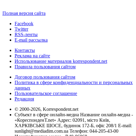
Полная версия сайта
Facebook
Twitter
RSS-ленты
E-mail рассылка
Контакты
Реклама на сайте
Использование материалов korrespondent.net
Правила пользования сайтом
Договор пользования сайтом
Политика в сфере конфиденциальности и персональных
данных
Пользовательское соглашение
Редакция
© 2000-2026, Korrespondent.net
Субъект в сфере онлайн-медиа Название онлайн-медиа -
«КореспонденТ.net» Адрес: 02091, місто Київ,
ХАРКІВСЬКЕ ШОСЕ, будинок 172-Б, офіс 208/1 E-mail:
sunlight@mediadim.com.ua
Телефон: 044-205-43-00