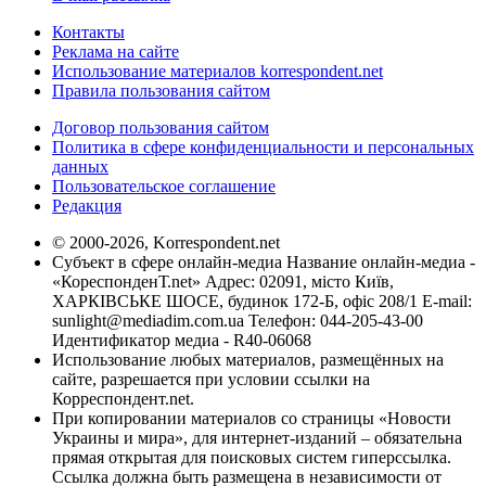
Контакты
Реклама на сайте
Использование материалов korrespondent.net
Правила пользования сайтом
Договор пользования сайтом
Политика в сфере конфиденциальности и персональных
данных
Пользовательское соглашение
Редакция
© 2000-2026, Korrespondent.net
Субъект в сфере онлайн-медиа Название онлайн-медиа -
«КореспонденТ.net» Адрес: 02091, місто Київ,
ХАРКІВСЬКЕ ШОСЕ, будинок 172-Б, офіс 208/1 E-mail:
sunlight@mediadim.com.ua
Телефон: 044-205-43-00
Идентификатор медиа - R40-06068
Использование любых материалов, размещённых на
сайте, разрешается при условии ссылки на
Корреспондент.net.
При копировании материалов со страницы «Новости
Украины и мира», для интернет-изданий – обязательна
прямая открытая для поисковых систем гиперссылка.
Ссылка должна быть размещена в независимости от