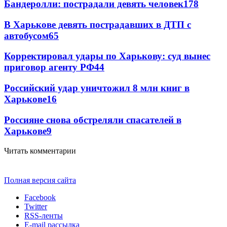
Бандеролли: пострадали девять человек
178
В Харькове девять пострадавших в ДТП с
автобусом
65
Корректировал удары по Харькову: суд вынес
приговор агенту РФ
44
Российский удар уничтожил 8 млн книг в
Харькове
16
Россияне снова обстреляли спасателей в
Харькове
9
Читать комментарии
Полная версия сайта
Facebook
Twitter
RSS-ленты
E-mail рассылка