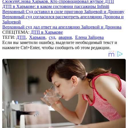
Сюжет
Снова Харьков. Кто спровоцировал жуткое ДТП
ДТП в Харькове: в каком состоянии пассажиры Infiniti
Верховный Суд оставил в силе приговор Зайцевой и Дронову
Верховный суд согласился рассмотреть апелляцию Дронова и
Зайцевой
Верховный суд дал ответ на апелляцию Зайцевой и Дронова
СПЕЦТЕМА:
ДТП в Харькове
ТЕГИ:
ДТП
,
Харьков
,
суд
,
авария
,
Елена Зайцева
Если вы заметили ошибку, выделите необходимый текст и
нажмите Ctrl+Enter, чтобы сообщить об этом редакции.