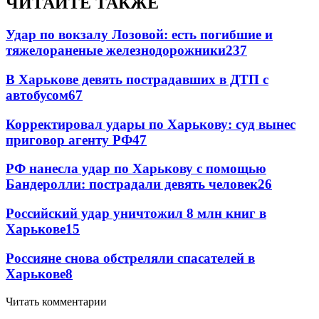
ЧИТАЙТЕ ТАКЖЕ
Удар по вокзалу Лозовой: есть погибшие и
тяжелораненые железнодорожники
237
В Харькове девять пострадавших в ДТП с
автобусом
67
Корректировал удары по Харькову: суд вынес
приговор агенту РФ
47
РФ нанесла удар по Харькову с помощью
Бандеролли: пострадали девять человек
26
Российский удар уничтожил 8 млн книг в
Харькове
15
Россияне снова обстреляли спасателей в
Харькове
8
Читать комментарии