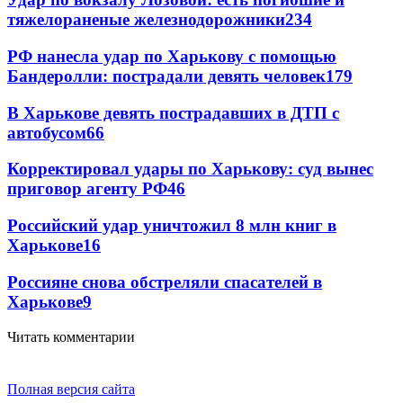
тяжелораненые железнодорожники
234
РФ нанесла удар по Харькову с помощью
Бандеролли: пострадали девять человек
179
В Харькове девять пострадавших в ДТП с
автобусом
66
Корректировал удары по Харькову: суд вынес
приговор агенту РФ
46
Российский удар уничтожил 8 млн книг в
Харькове
16
Россияне снова обстреляли спасателей в
Харькове
9
Читать комментарии
Полная версия сайта