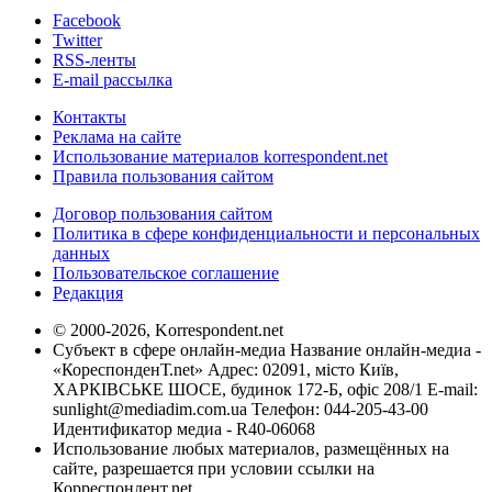
Facebook
Twitter
RSS-ленты
E-mail рассылка
Контакты
Реклама на сайте
Использование материалов korrespondent.net
Правила пользования сайтом
Договор пользования сайтом
Политика в сфере конфиденциальности и персональных
данных
Пользовательское соглашение
Редакция
© 2000-2026, Korrespondent.net
Субъект в сфере онлайн-медиа Название онлайн-медиа -
«КореспонденТ.net» Адрес: 02091, місто Київ,
ХАРКІВСЬКЕ ШОСЕ, будинок 172-Б, офіс 208/1 E-mail:
sunlight@mediadim.com.ua
Телефон: 044-205-43-00
Идентификатор медиа - R40-06068
Использование любых материалов, размещённых на
сайте, разрешается при условии ссылки на
Корреспондент.net.