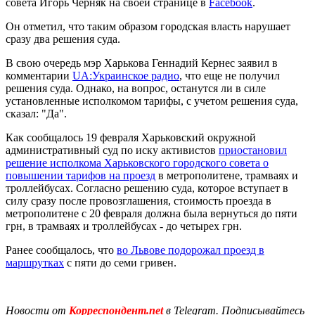
совета Игорь Черняк на своей странице в
Facebook
.
Он отметил, что таким образом городская власть нарушает
сразу два решения суда.
В свою очередь мэр Харькова Геннадий Кернес заявил в
комментарии
UA:Украинское радио
, что еще не получил
решения суда. Однако, на вопрос, останутся ли в силе
установленные исполкомом тарифы, с учетом решения суда,
сказал: "Да".
Как сообщалось 19 февраля Харьковский окружной
административный суд по иску активистов
приостановил
решение исполкома Харьковского городского совета о
повышении тарифов на проезд
в метрополитене, трамваях и
троллейбусах. Согласно решению суда, которое вступает в
силу сразу после провозглашения, стоимость проезда в
метрополитене с 20 февраля должна была вернуться до пяти
грн, в трамваях и троллейбусах - до четырех грн.
Ранее сообщалось, что
во Львове подорожал проезд в
маршрутках
с пяти до семи гривен.
Новости от
Корреспондент.net
в Telegram. Подписывайтесь