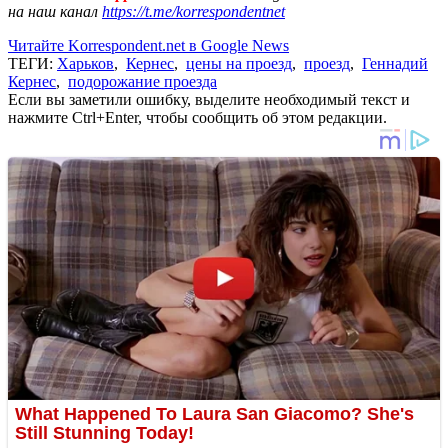
на наш канал
https://t.me/korrespondentnet
Читайте Korrespondent.net в Google News
ТЕГИ:
Харьков
,
Кернес
,
цены на проезд
,
проезд
,
Геннадий
Кернес
,
подорожание проезда
Если вы заметили ошибку, выделите необходимый текст и
нажмите Ctrl+Enter, чтобы сообщить об этом редакции.