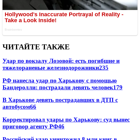
ЧИТАЙТЕ ТАКЖЕ
Удар по вокзалу Лозовой: есть погибшие и
тяжелораненые железнодорожники
235
РФ нанесла удар по Харькову с помощью
Бандеролли: пострадали девять человек
179
В Харькове девять пострадавших в ДТП с
автобусом
66
Корректировал удары по Харькову: суд вынес
приговор агенту РФ
46
Российский удар уничтожил 8 млн книг в