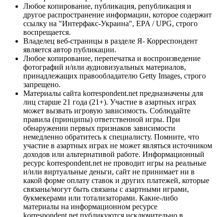
Любое копирование, публикация, републикация и
другое распространение информации, которое содержит
ссылку на "Интерфакс-Украина", EPA / UPG, строго
воспрещается.
Владелец веб-страницы в разделе Я- Корреспондент
является автор публикации.
Любое копирование, перепечатка и воспроизведение
фотографий и/или аудиовизуальных материалов,
принадлежащих правообладателю Getty Images, строго
запрещено.
Материалы сайта korrespondent.net предназначены для
лиц старше 21 года (21+). Участие в азартных играх
может вызвать игровую зависимость. Соблюдайте
правила (принципы) ответственной игры. При
обнаружении первых признаков зависимости
немедленно обратитесь к специалисту. Помните, что
участие в азартных играх не может являться источником
доходов или альтернативой работе. Информационный
ресурс korrespondent.net не проводит игры на реальные
и/или виртуальные деньги, сайт не принимает ни в
какой форме оплату ставок и других платежей, которые
связаны/могут быть связаны с азартными играми,
букмекерами или тотализаторами. Какие-либо
материалы на информационном ресурсе
korrespondent.net публикуются исключительно в