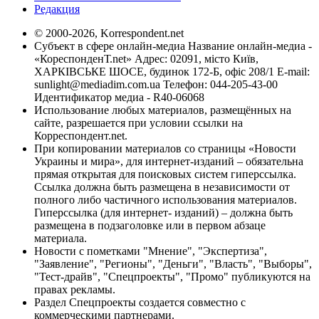
Редакция
© 2000-2026, Korrespondent.net
Субъект в сфере онлайн-медиа Название онлайн-медиа -
«КореспонденТ.net» Адрес: 02091, місто Київ,
ХАРКІВСЬКЕ ШОСЕ, будинок 172-Б, офіс 208/1 E-mail:
sunlight@mediadim.com.ua
Телефон: 044-205-43-00
Идентификатор медиа - R40-06068
Использование любых материалов, размещённых на
сайте, разрешается при условии ссылки на
Корреспондент.net.
При копировании материалов со страницы «Новости
Украины и мира», для интернет-изданий – обязательна
прямая открытая для поисковых систем гиперссылка.
Ссылка должна быть размещена в независимости от
полного либо частичного использования материалов.
Гиперссылка (для интернет- изданий) – должна быть
размещена в подзаголовке или в первом абзаце
материала.
Новости с пометками "Мнение", "Экспертиза",
"Заявление", "Регионы", "Деньги", "Власть", "Выборы",
"Тест-драйв", "Спецпроекты", "Промо" публикуются на
правах рекламы.
Раздел Спецпроекты создается совместно с
коммерческими партнерами.