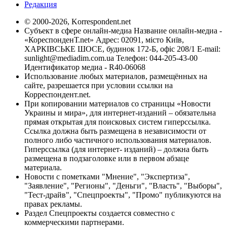
Редакция
© 2000-2026, Korrespondent.net
Субъект в сфере онлайн-медиа Название онлайн-медиа -
«КореспонденТ.net» Адрес: 02091, місто Київ,
ХАРКІВСЬКЕ ШОСЕ, будинок 172-Б, офіс 208/1 E-mail:
sunlight@mediadim.com.ua
Телефон: 044-205-43-00
Идентификатор медиа - R40-06068
Использование любых материалов, размещённых на
сайте, разрешается при условии ссылки на
Корреспондент.net.
При копировании материалов со страницы «Новости
Украины и мира», для интернет-изданий – обязательна
прямая открытая для поисковых систем гиперссылка.
Ссылка должна быть размещена в независимости от
полного либо частичного использования материалов.
Гиперссылка (для интернет- изданий) – должна быть
размещена в подзаголовке или в первом абзаце
материала.
Новости с пометками "Мнение", "Экспертиза",
"Заявление", "Регионы", "Деньги", "Власть", "Выборы",
"Тест-драйв", "Спецпроекты", "Промо" публикуются на
правах рекламы.
Раздел Спецпроекты создается совместно с
коммерческими партнерами.