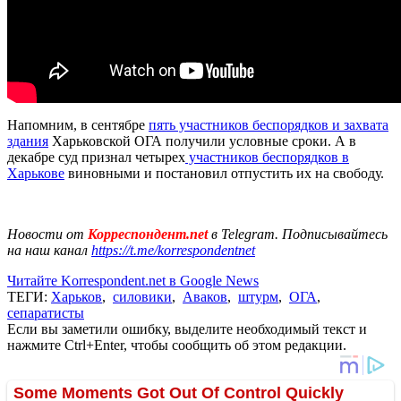
Напомним, в сентябре
пять участников беспорядков и захвата
здания
Харьковской ОГА получили условные сроки. А в
декабре суд признал четырех
участников беспорядков в
Харькове
виновными и постановил отпустить их на свободу.
Новости от
Корреспондент.net
в Telegram. Подписывайтесь
на наш канал
https://t.me/korrespondentnet
Читайте Korrespondent.net в Google News
ТЕГИ:
Харьков
,
силовики
,
Аваков
,
штурм
,
ОГА
,
сепаратисты
Если вы заметили ошибку, выделите необходимый текст и
нажмите Ctrl+Enter, чтобы сообщить об этом редакции.