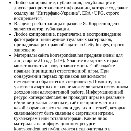
Любое копирование, публикация, републикация и
другое распространение информации, которое содержит
ссылку на "Интерфакс-Украина", EPA / UPG, строго
воспрещается.
Владелец веб-страницы в разделе Я- Корреспондент
является автор публикации.
Любое копирование, перепечатка и воспроизведение
фотографий и/или аудиовизуальных материалов,
принадлежащих правообладателю Getty Images, строго
запрещено.
Материалы сайта korrespondent.net предназначены для
лиц старше 21 года (21+). Участие в азартных играх
может вызвать игровую зависимость. Соблюдайте
правила (принципы) ответственной игры. При
обнаружении первых признаков зависимости
немедленно обратитесь к специалисту. Помните, что
участие в азартных играх не может являться источником
доходов или альтернативой работе. Информационный
ресурс korrespondent.net не проводит игры на реальные
и/или виртуальные деньги, сайт не принимает ни в
какой форме оплату ставок и других платежей, которые
связаны/могут быть связаны с азартными играми,
букмекерами или тотализаторами. Какие-либо
материалы на информационном ресурсе
korrespondent.net публикуются исключительно в