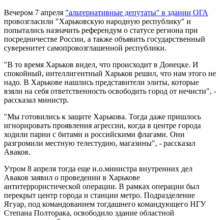
Вечером 7 апреля
"альтернативные депутаты" в здании ОГА
провозгласили "Харьковскую народную республику" и
попытались назначить референдум о статусе региона при
посредничестве России, а также объявить государственный
суверенитет самопровозглашенной республики.
"В то время Харьков видел, что происходит в Донецке. И
спокойный, интеллигентный Харьков решил, что нам этого не
надо. В Харькове нашлись представители элиты, которые
взяли на себя ответственность освободить город от нечисти", -
рассказал министр.
"Мы готовились к защите Харькова. Тогда даже пришлось
игнорировать проявления агрессии, когда в центре города
ходили парни с битами и российскими флагами. Они
разгромили местную телестудию, магазины", - рассказал
Аваков.
Утром 8 апреля тогда еще и.о.министра внутренних дел
Аваков заявил о проведении в Харькове
антитеррористической операции. В рамках операции был
перекрыт центр города и станции метро. Подразделение
Ягуар, под командованием тогдашнего командующего НГУ
Степана Полторака, освободило здание областной