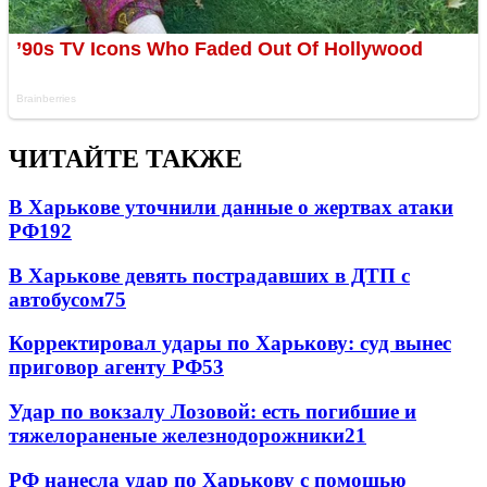
ЧИТАЙТЕ ТАКЖЕ
В Харькове уточнили данные о жертвах атаки
РФ
192
В Харькове девять пострадавших в ДТП с
автобусом
75
Корректировал удары по Харькову: суд вынес
приговор агенту РФ
53
Удар по вокзалу Лозовой: есть погибшие и
тяжелораненые железнодорожники
21
РФ нанесла удар по Харькову с помощью