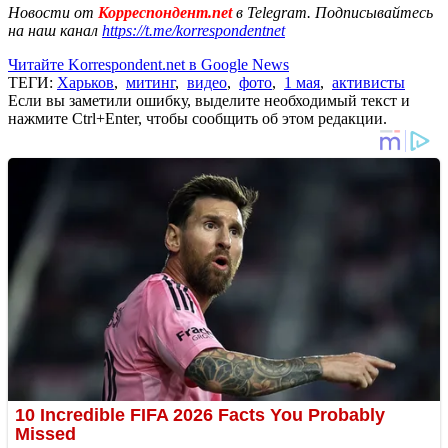
Новости от
Корреспондент.net
в Telegram. Подписывайтесь
на наш канал
https://t.me/korrespondentnet
Читайте Korrespondent.net в Google News
ТЕГИ:
Харьков
,
митинг
,
видео
,
фото
,
1 мая
,
активисты
Если вы заметили ошибку, выделите необходимый текст и
нажмите Ctrl+Enter, чтобы сообщить об этом редакции.