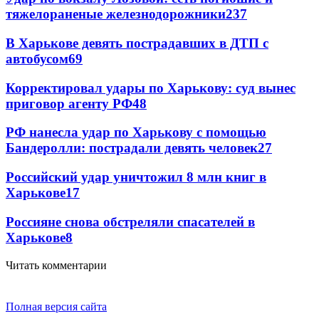
тяжелораненые железнодорожники
237
В Харькове девять пострадавших в ДТП с
автобусом
69
Корректировал удары по Харькову: суд вынес
приговор агенту РФ
48
РФ нанесла удар по Харькову с помощью
Бандеролли: пострадали девять человек
27
Российский удар уничтожил 8 млн книг в
Харькове
17
Россияне снова обстреляли спасателей в
Харькове
8
Читать комментарии
Полная версия сайта