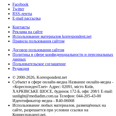
Facebook
Twitter
RSS-ленты
E-mail рассылка
Контакты
Реклама на сайте
Использование материалов korrespondent.net
Правила пользования сайтом
Договор пользования сайтом
Политика в сфере конфиденциальности и персональных
данных
Пользовательское соглашение
Редакция
© 2000-2026, Korrespondent.net
Субъект в сфере онлайн-медиа Название онлайн-медиа -
«КореспонденТ.net» Адрес: 02091, місто Київ,
ХАРКІВСЬКЕ ШОСЕ, будинок 172-Б, офіс 208/1 E-mail:
sunlight@mediadim.com.ua
Телефон: 044-205-43-00
Идентификатор медиа - R40-06068
Использование любых материалов, размещённых на
сайте, разрешается при условии ссылки на
Корреспондент.net.