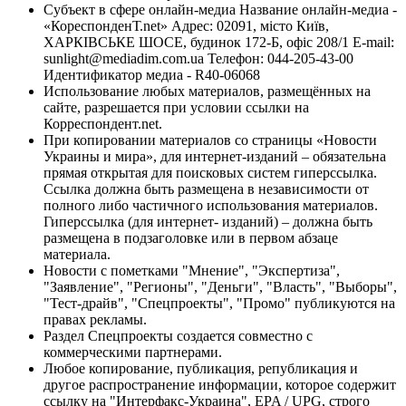
Субъект в сфере онлайн-медиа Название онлайн-медиа -
«КореспонденТ.net» Адрес: 02091, місто Київ,
ХАРКІВСЬКЕ ШОСЕ, будинок 172-Б, офіс 208/1 E-mail:
sunlight@mediadim.com.ua
Телефон: 044-205-43-00
Идентификатор медиа - R40-06068
Использование любых материалов, размещённых на
сайте, разрешается при условии ссылки на
Корреспондент.net.
При копировании материалов со страницы «Новости
Украины и мира», для интернет-изданий – обязательна
прямая открытая для поисковых систем гиперссылка.
Ссылка должна быть размещена в независимости от
полного либо частичного использования материалов.
Гиперссылка (для интернет- изданий) – должна быть
размещена в подзаголовке или в первом абзаце
материала.
Новости с пометками "Мнение", "Экспертиза",
"Заявление", "Регионы", "Деньги", "Власть", "Выборы",
"Тест-драйв", "Спецпроекты", "Промо" публикуются на
правах рекламы.
Раздел Спецпроекты создается совместно с
коммерческими партнерами.
Любое копирование, публикация, републикация и
другое распространение информации, которое содержит
ссылку на "Интерфакс-Украина", EPA / UPG, строго