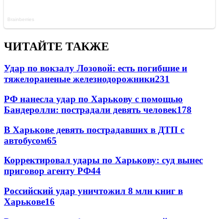
ЧИТАЙТЕ ТАКЖЕ
Удар по вокзалу Лозовой: есть погибшие и
тяжелораненые железнодорожники
231
РФ нанесла удар по Харькову с помощью
Бандеролли: пострадали девять человек
178
В Харькове девять пострадавших в ДТП с
автобусом
65
Корректировал удары по Харькову: суд вынес
приговор агенту РФ
44
Российский удар уничтожил 8 млн книг в
Харькове
16