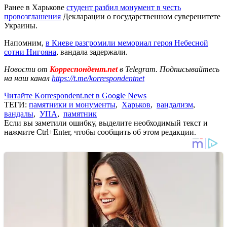
Ранее в Харькове
студент разбил монумент в честь
провозглашения
Декларации о государственном суверенитете
Украины.
Напомним,
в Киеве разгромили мемориал героя Небесной
сотни Нигояна
, вандала задержали.
Новости от
Корреспондент.net
в Telegram. Подписывайтесь
на наш канал
https://t.me/korrespondentnet
Читайте Korrespondent.net в Google News
ТЕГИ:
памятники и монументы
,
Харьков
,
вандализм
,
вандалы
,
УПА
,
памятник
Если вы заметили ошибку, выделите необходимый текст и
нажмите Ctrl+Enter, чтобы сообщить об этом редакции.