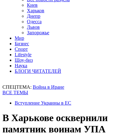
Киев
Харьков
Днепр
Одесса
Львов
Запорожье
Мир
Бизнес
Спорт
Lifestyle
Шоу-биз
Наука
БЛОГИ ЧИТАТЕЛЕЙ
СПЕЦТЕМА:
Война в Иране
ВСЕ ТЕМЫ
Вступление Украины в ЕС
В Харькове осквернили
памятник воинам УПА